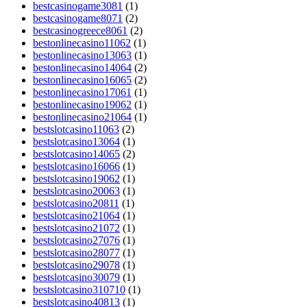
bestcasinogame3081
(1)
bestcasinogame8071
(2)
bestcasinogreece8061
(2)
bestonlinecasino11062
(1)
bestonlinecasino13063
(1)
bestonlinecasino14064
(2)
bestonlinecasino16065
(2)
bestonlinecasino17061
(1)
bestonlinecasino19062
(1)
bestonlinecasino21064
(1)
bestslotcasino11063
(2)
bestslotcasino13064
(1)
bestslotcasino14065
(2)
bestslotcasino16066
(1)
bestslotcasino19062
(1)
bestslotcasino20063
(1)
bestslotcasino20811
(1)
bestslotcasino21064
(1)
bestslotcasino21072
(1)
bestslotcasino27076
(1)
bestslotcasino28077
(1)
bestslotcasino29078
(1)
bestslotcasino30079
(1)
bestslotcasino310710
(1)
bestslotcasino40813
(1)