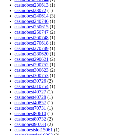
casinobest230613
(1)
casinobest23072
(1)
casinobest240614
(3)
casinobest240746
(1)
casinobest250615
(1)
casinobest250747
(2)
casinobest260748
(1)
casinobest270618
(1)
casinobest270749
(1)
casinobest280620
(1)
casinobest290621
(2)
casinobest290752
(1)
casinobest300623
(2)
casinobest300753
(1)
casinobest30726
(2)
casinobest310754
(1)
casinobest40727
(1)
casinobest40728
(1)
casinobest40857
(1)
casinobest70731
(1)
casinobest80610
(1)
casinobest80732
(2)
casinobest90733
(2)
casinobestslot15061
(1)