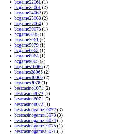
bcgame22061
(1)
bcgame23061
(2)
bcgame24062
(2)
bcgame25063
(2)
bcgame27064
(1)
bcgame30073
(1)
bcgame3035
(1)
bcgame3061
(2)
bcgame5079
(1)
bcgame6062
(1)
bcgame8064
(1)
bcgame9065
(2)
bcgames10066
(2)
bcgames28065
(2)
bcgames30066
(2)
bcgames3078
(1)
bestcasino1071
(2)
bestcasino3072
(2)
bestcasino6071
(2)
bestcasino8072
(1)
bestcasinogame10072
(3)
bestcasinogame13073
(3)
bestcasinogame16074
(1)
bestcasinogame19075
(1)
bestcasinogame25071
(1)