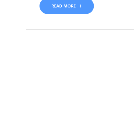
READ MORE