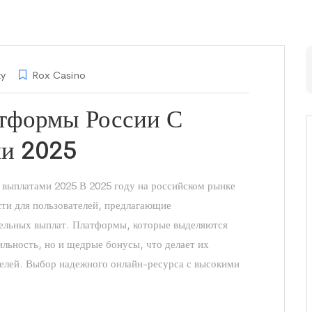
ty
Rox Casino
тформы России С
и 2025
выплатами 2025 В 2025 году на российском рынке
ти для пользователей, предлагающие
тельных выплат. Платформы, которые выделяются
ильность, но и щедрые бонусы, что делает их
елей. Выбор надежного онлайн-ресурса с высокими