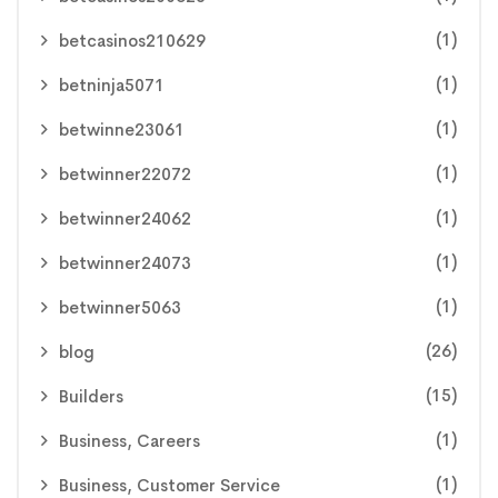
(1)
betcasinos210629
(1)
betninja5071
(1)
betwinne23061
(1)
betwinner22072
(1)
betwinner24062
(1)
betwinner24073
(1)
betwinner5063
(26)
blog
(15)
Builders
(1)
Business, Careers
(1)
Business, Customer Service