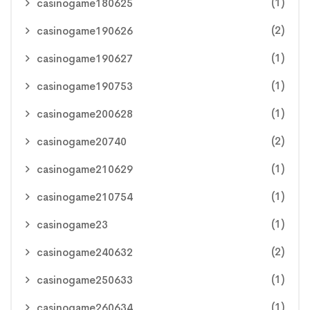
(1)
casinogame180625
(2)
casinogame190626
(1)
casinogame190627
(1)
casinogame190753
(1)
casinogame200628
(2)
casinogame20740
(1)
casinogame210629
(1)
casinogame210754
(1)
casinogame23
(2)
casinogame240632
(1)
casinogame250633
(1)
casinogame260634