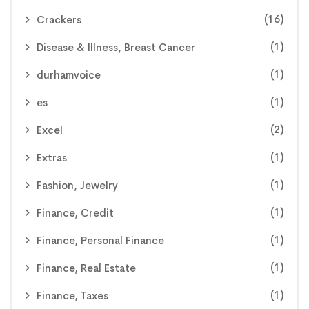
(16)
Crackers
(1)
Disease & Illness, Breast Cancer
(1)
durhamvoice
(1)
es
(2)
Excel
(1)
Extras
(1)
Fashion, Jewelry
(1)
Finance, Credit
(1)
Finance, Personal Finance
(1)
Finance, Real Estate
(1)
Finance, Taxes