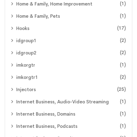
(1)
Home & Family, Home Improvement
(1)
Home & Family, Pets
(17)
Hooks
(2)
idgroup1
(2)
idgroup2
(1)
imkorgtr
(2)
imkorgtr1
(25)
Injectors
(1)
Internet Business, Audio-Video Streaming
(1)
Internet Business, Domains
(1)
Internet Business, Podcasts