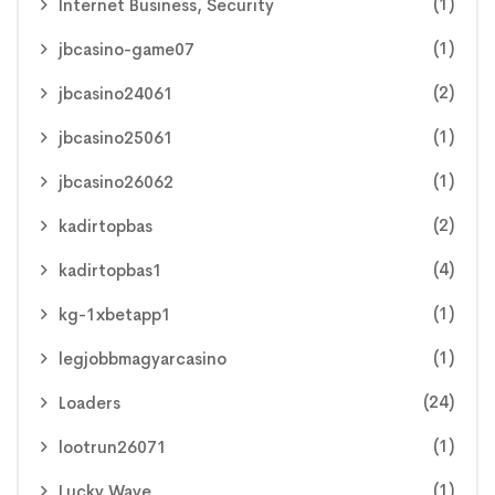
(1)
Internet Business, Security
(1)
jbcasino-game07
(2)
jbcasino24061
(1)
jbcasino25061
(1)
jbcasino26062
(2)
kadirtopbas
(4)
kadirtopbas1
(1)
kg-1xbetapp1
(1)
legjobbmagyarcasino
(24)
Loaders
(1)
lootrun26071
(1)
Lucky Wave