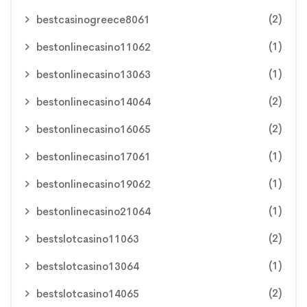
(2)
bestcasinogreece8061
(1)
bestonlinecasino11062
(1)
bestonlinecasino13063
(2)
bestonlinecasino14064
(2)
bestonlinecasino16065
(1)
bestonlinecasino17061
(1)
bestonlinecasino19062
(1)
bestonlinecasino21064
(2)
bestslotcasino11063
(1)
bestslotcasino13064
(2)
bestslotcasino14065