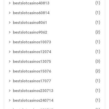
(1)
bestslotcasino40813
(1)
bestslotcasino60814
(1)
bestslotcasino8061
(2)
bestslotcasino9062
(1)
bestslotcasinos10073
(1)
bestslotcasinos12074
(3)
bestslotcasinos13075
(2)
bestslotcasinos15076
(1)
bestslotcasinos17077
(1)
bestslotcasinos230713
(1)
bestslotcasinos240714