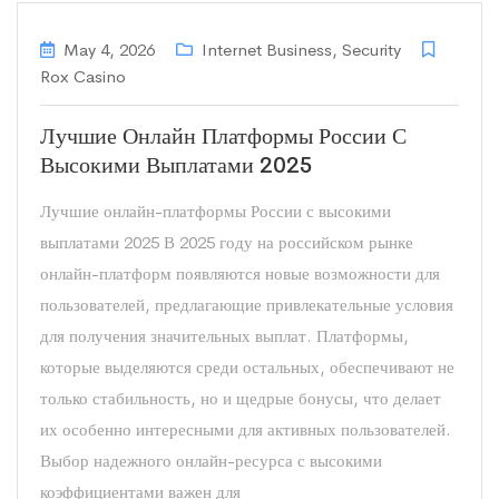
May 4, 2026
Internet Business, Security
Rox Casino
Лучшие Онлайн Платформы России С
Высокими Выплатами 2025
Лучшие онлайн-платформы России с высокими
выплатами 2025 В 2025 году на российском рынке
онлайн-платформ появляются новые возможности для
пользователей, предлагающие привлекательные условия
для получения значительных выплат. Платформы,
которые выделяются среди остальных, обеспечивают не
только стабильность, но и щедрые бонусы, что делает
их особенно интересными для активных пользователей.
Выбор надежного онлайн-ресурса с высокими
коэффициентами важен для