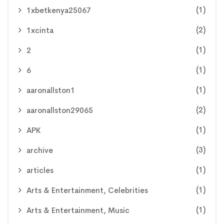
(1)
1xbetkenya25067
(2)
1xcinta
(1)
2
(1)
6
(1)
aaronallston1
(2)
aaronallston29065
(1)
APK
(3)
archive
(1)
articles
(1)
Arts & Entertainment, Celebrities
(1)
Arts & Entertainment, Music