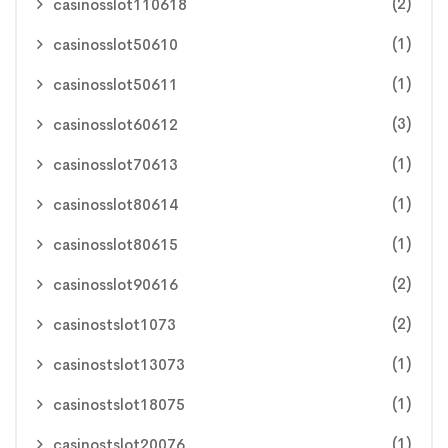
(2)
casinosslot110618
(1)
casinosslot50610
(1)
casinosslot50611
(3)
casinosslot60612
(1)
casinosslot70613
(1)
casinosslot80614
(1)
casinosslot80615
(2)
casinosslot90616
(2)
casinostslot1073
(1)
casinostslot13073
(1)
casinostslot18075
(1)
casinostslot20076