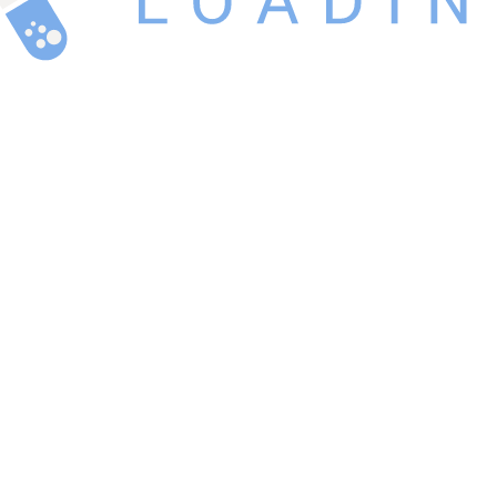
(2)
casinobest22061
(1)
casinobest220611
(1)
casinobest22071
(1)
casinobest220744
(1)
casinobest230613
(1)
casinobest23072
(3)
casinobest240614
(1)
casinobest240746
(1)
casinobest250615
(2)
casinobest250747
(1)
casinobest260748