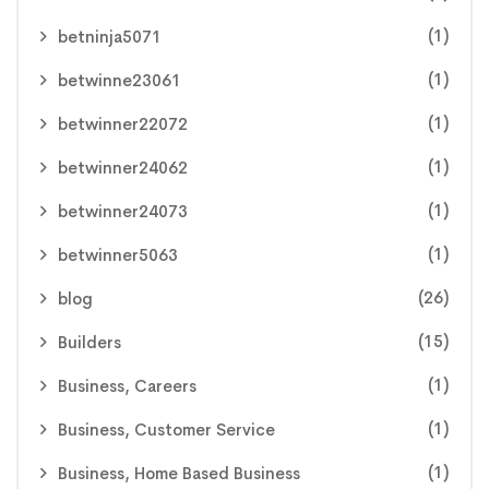
(1)
betninja5071
(1)
betwinne23061
(1)
betwinner22072
(1)
betwinner24062
(1)
betwinner24073
(1)
betwinner5063
(26)
blog
(15)
Builders
(1)
Business, Careers
(1)
Business, Customer Service
(1)
Business, Home Based Business