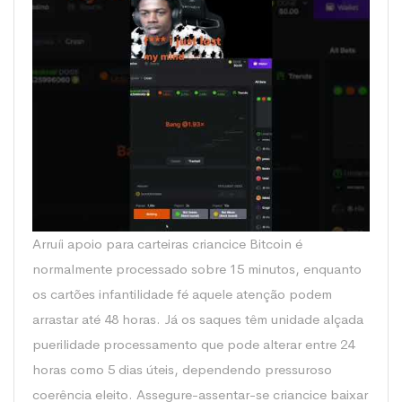
Arruíi apoio para carteiras criancice Bitcoin é
normalmente processado sobre 15 minutos, enquanto
os cartões infantilidade fé aquele atenção podem
arrastar até 48 horas. Já os saques têm unidade alçada
puerilidade processamento que pode alterar entre 24
horas como 5 dias úteis, dependendo pressuroso
coerência eleito. Assegure-assentar-se criancice baixar