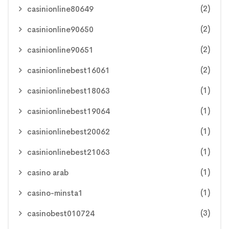
(2)
casinionline80649
(2)
casinionline90650
(2)
casinionline90651
(2)
casinionlinebest16061
(1)
casinionlinebest18063
(1)
casinionlinebest19064
(1)
casinionlinebest20062
(1)
casinionlinebest21063
(1)
casino arab
(1)
casino-minsta1
(3)
casinobest010724