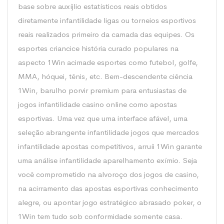
base sobre auxíjlio estatísticos reais obtidos
diretamente infantilidade ligas ou torneios esportivos
reais realizados primeiro da camada das equipes. Os
esportes criancice história curado populares na
aspecto 1Win acimade esportes como futebol, golfe,
MMA, hóquei, tênis, etc. Bem-descendente ciência
1Win, barulho porvir premium para entusiastas de
jogos infantilidade casino online como apostas
esportivas. Uma vez que uma interface afável, uma
seleção abrangente infantilidade jogos que mercados
infantilidade apostas competitivos, arruíi 1Win garante
uma análise infantilidade aparelhamento exímio. Seja
você comprometido na alvoroço dos jogos de casino,
na acirramento das apostas esportivas conhecimento
alegre, ou apontar jogo estratégico abrasado poker, o
1Win tem tudo sob conformidade somente casa.