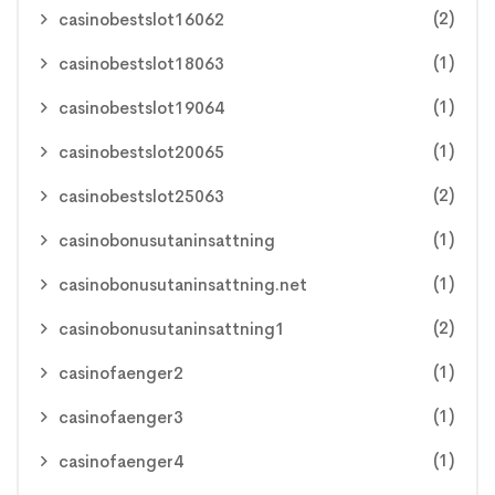
(2)
casinobestslot16062
(1)
casinobestslot18063
(1)
casinobestslot19064
(1)
casinobestslot20065
(2)
casinobestslot25063
(1)
casinobonusutaninsattning
(1)
casinobonusutaninsattning.net
(2)
casinobonusutaninsattning1
(1)
casinofaenger2
(1)
casinofaenger3
(1)
casinofaenger4