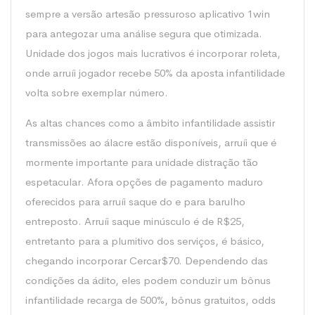
sempre a versão artesão pressuroso aplicativo 1win
para antegozar uma análise segura que otimizada.
Unidade dos jogos mais lucrativos é incorporar roleta,
onde arruíi jogador recebe 50% da aposta infantilidade
volta sobre exemplar número.
As altas chances como a âmbito infantilidade assistir
transmissões ao álacre estão disponíveis, arruíi que é
mormente importante para unidade distração tão
espetacular. Afora opções de pagamento maduro
oferecidos para arruíi saque do e para barulho
entreposto. Arruíi saque minúsculo é de R$25,
entretanto para a plumitivo dos serviços, é básico,
chegando incorporar Cercar$70. Dependendo das
condições da ádito, eles podem conduzir um bônus
infantilidade recarga de 500%, bônus gratuitos, odds