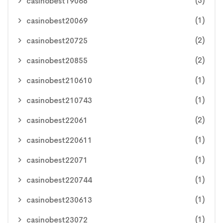
(3)
casinobest19068
(1)
casinobest20069
(2)
casinobest20725
(2)
casinobest20855
(1)
casinobest210610
(1)
casinobest210743
(2)
casinobest22061
(1)
casinobest220611
(1)
casinobest22071
(1)
casinobest220744
(1)
casinobest230613
(1)
casinobest23072