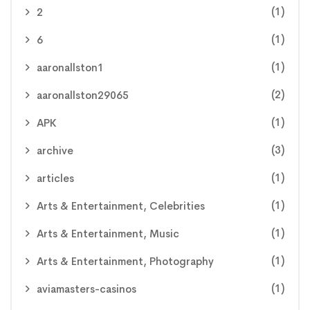
(1)
2
(1)
6
(1)
aaronallston1
(2)
aaronallston29065
(1)
APK
(3)
archive
(1)
articles
(1)
Arts & Entertainment, Celebrities
(1)
Arts & Entertainment, Music
(1)
Arts & Entertainment, Photography
(1)
aviamasters-casinos