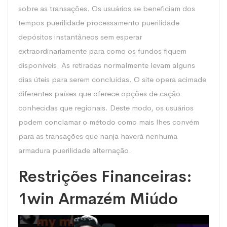
sobre as transações. Os usuários se beneficiam dos
tempos puerilidade processamento puerilidade
depósitos instantâneos sem esperar
extraordinariamente para como os fundos fiquem
disponíveis. As retiradas normalmente levam alguns
dias úteis para serem concluídas. O site opera acimade
diferentes países que oferece opções de cação
conhecidas que regionais. Deste modo, os usuários
podem conclamar o método como mais lhes convém
para as transações que nanja haverá nenhuma
armadura puerilidade alternação.
Restrições Financeiras:
1win Armazém Miúdo