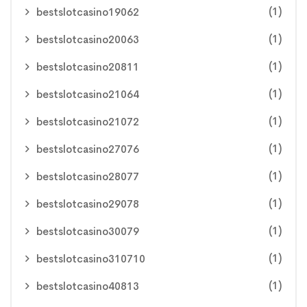
(1)
bestslotcasino19062
(1)
bestslotcasino20063
(1)
bestslotcasino20811
(1)
bestslotcasino21064
(1)
bestslotcasino21072
(1)
bestslotcasino27076
(1)
bestslotcasino28077
(1)
bestslotcasino29078
(1)
bestslotcasino30079
(1)
bestslotcasino310710
(1)
bestslotcasino40813