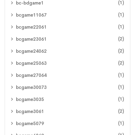
(1)
bc-bdgame1
(1)
bcgame11067
(1)
bcgame22061
(2)
bcgame23061
(2)
bcgame24062
(2)
bcgame25063
(1)
bcgame27064
(1)
bcgame30073
(1)
bcgame3035
(2)
bcgame3061
(1)
bcgame5079