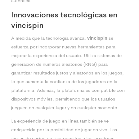
auténtica.
Innovaciones tecnológicas en
vincispin
A medida que la tecnología avanza,
vincispin
se
esfuerza por incorporar nuevas herramientas para
mejorar la experiencia del usuario. Utiliza sistemas de
generación de números aleatorios (RNG) para
garantizar resultados justos y aleatorios en los juegos,
lo que aumenta la confianza de los jugadores en la
plataforma. Además, la plataforma es compatible con
dispositivos móviles, permitiendo que los usuarios
jueguen en cualquier lugar y en cualquier momento.
La experiencia de juego en línea también se ve
enriquecida por la posibilidad de jugar en vivo. Las
mesas de casino en vivo permiten a los jugadores