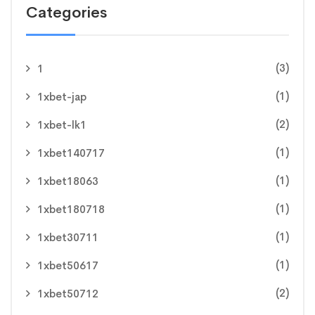
Categories
(3)
1
(1)
1xbet-jap
(2)
1xbet-lk1
(1)
1xbet140717
(1)
1xbet18063
(1)
1xbet180718
(1)
1xbet30711
(1)
1xbet50617
(2)
1xbet50712