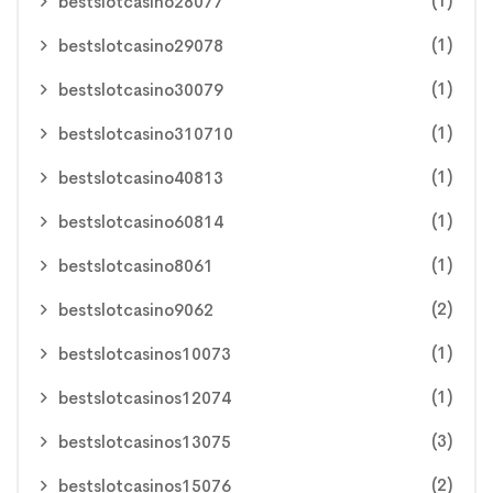
(1)
bestslotcasino28077
(1)
bestslotcasino29078
(1)
bestslotcasino30079
(1)
bestslotcasino310710
(1)
bestslotcasino40813
(1)
bestslotcasino60814
(1)
bestslotcasino8061
(2)
bestslotcasino9062
(1)
bestslotcasinos10073
(1)
bestslotcasinos12074
(3)
bestslotcasinos13075
(2)
bestslotcasinos15076