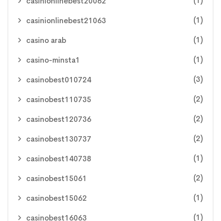
(1)
casinionlinebest20062
(1)
casinionlinebest21063
(1)
casino arab
(1)
casino-minsta1
(3)
casinobest010724
(2)
casinobest110735
(2)
casinobest120736
(2)
casinobest130737
(1)
casinobest140738
(2)
casinobest15061
(1)
casinobest15062
(1)
casinobest16063