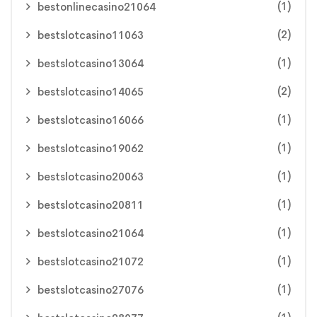
(1)
bestonlinecasino21064
(2)
bestslotcasino11063
(1)
bestslotcasino13064
(2)
bestslotcasino14065
(1)
bestslotcasino16066
(1)
bestslotcasino19062
(1)
bestslotcasino20063
(1)
bestslotcasino20811
(1)
bestslotcasino21064
(1)
bestslotcasino21072
(1)
bestslotcasino27076