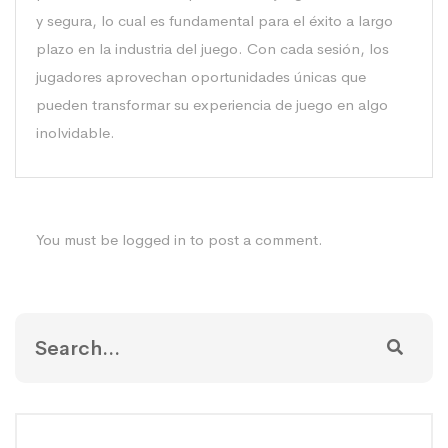
y segura, lo cual es fundamental para el éxito a largo
plazo en la industria del juego. Con cada sesión, los
jugadores aprovechan oportunidades únicas que
pueden transformar su experiencia de juego en algo
inolvidable.
You must be
logged in
to post a comment.