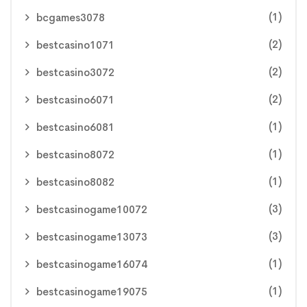
(1)
bcgames3078
(2)
bestcasino1071
(2)
bestcasino3072
(2)
bestcasino6071
(1)
bestcasino6081
(1)
bestcasino8072
(1)
bestcasino8082
(3)
bestcasinogame10072
(3)
bestcasinogame13073
(1)
bestcasinogame16074
(1)
bestcasinogame19075