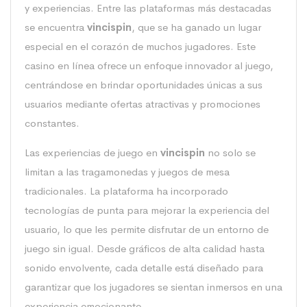
y experiencias. Entre las plataformas más destacadas
se encuentra
vincispin
, que se ha ganado un lugar
especial en el corazón de muchos jugadores. Este
casino en línea ofrece un enfoque innovador al juego,
centrándose en brindar oportunidades únicas a sus
usuarios mediante ofertas atractivas y promociones
constantes.
Las experiencias de juego en
vincispin
no solo se
limitan a las tragamonedas y juegos de mesa
tradicionales. La plataforma ha incorporado
tecnologías de punta para mejorar la experiencia del
usuario, lo que les permite disfrutar de un entorno de
juego sin igual. Desde gráficos de alta calidad hasta
sonido envolvente, cada detalle está diseñado para
garantizar que los jugadores se sientan inmersos en una
experiencia emocionante.