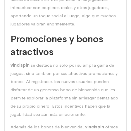
interactuar con crupieres reales y otros jugadores,
aportando un toque social al juego, algo que muchos
jugadores valoran enormemente.
Promociones y bonos
atractivos
vincispin
se destaca no solo por su amplia gama de
juegos, sino también por sus atractivas promociones y
bonos. Al registrarse, los nuevos usuarios pueden
disfrutar de un generoso bono de bienvenida que les
permite explorar la plataforma sin arriesgar demasiado
de su propio dinero. Estos incentivos hacen que la
jugabilidad sea aún más emocionante.
Además de los bonos de bienvenida,
vincispin
ofrece