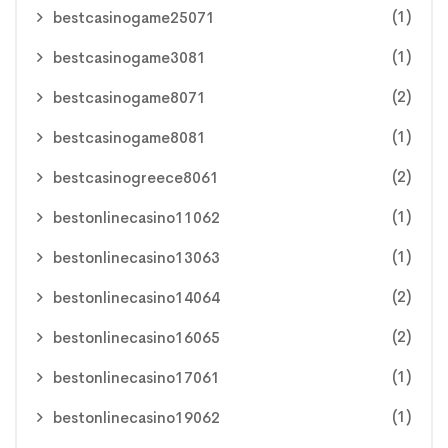
(1)
bestcasinogame25071
(1)
bestcasinogame3081
(2)
bestcasinogame8071
(1)
bestcasinogame8081
(2)
bestcasinogreece8061
(1)
bestonlinecasino11062
(1)
bestonlinecasino13063
(2)
bestonlinecasino14064
(2)
bestonlinecasino16065
(1)
bestonlinecasino17061
(1)
bestonlinecasino19062