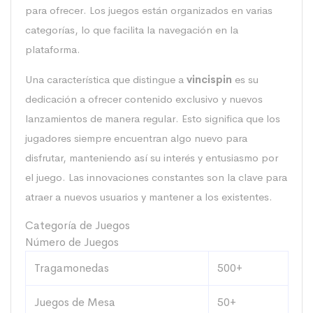
para ofrecer. Los juegos están organizados en varias
categorías, lo que facilita la navegación en la
plataforma.
Una característica que distingue a
vincispin
es su
dedicación a ofrecer contenido exclusivo y nuevos
lanzamientos de manera regular. Esto significa que los
jugadores siempre encuentran algo nuevo para
disfrutar, manteniendo así su interés y entusiasmo por
el juego. Las innovaciones constantes son la clave para
atraer a nuevos usuarios y mantener a los existentes.
Categoría de Juegos
Número de Juegos
Tragamonedas
500+
Juegos de Mesa
50+