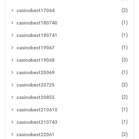
(2)
casinobest17064
(1)
casinobest180740
(1)
casinobest180741
(1)
casinobest19067
(3)
casinobest19068
(1)
casinobest20069
(2)
casinobest20725
(2)
casinobest20855
(1)
casinobest210610
(1)
casinobest210743
(2)
casinobest22061