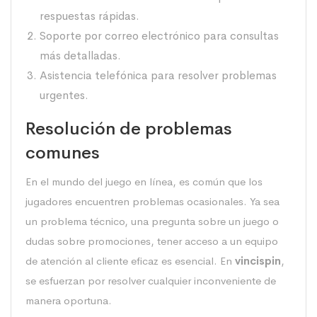
respuestas rápidas.
Soporte por correo electrónico para consultas
más detalladas.
Asistencia telefónica para resolver problemas
urgentes.
Resolución de problemas
comunes
En el mundo del juego en línea, es común que los
jugadores encuentren problemas ocasionales. Ya sea
un problema técnico, una pregunta sobre un juego o
dudas sobre promociones, tener acceso a un equipo
de atención al cliente eficaz es esencial. En
vincispin
,
se esfuerzan por resolver cualquier inconveniente de
manera oportuna.