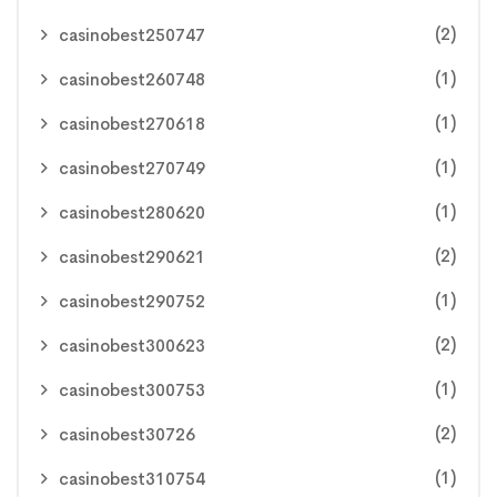
(2)
casinobest250747
(1)
casinobest260748
(1)
casinobest270618
(1)
casinobest270749
(1)
casinobest280620
(2)
casinobest290621
(1)
casinobest290752
(2)
casinobest300623
(1)
casinobest300753
(2)
casinobest30726
(1)
casinobest310754