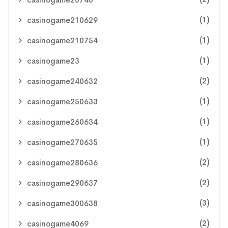
(1)
casinogame210629
(1)
casinogame210754
(1)
casinogame23
(2)
casinogame240632
(1)
casinogame250633
(1)
casinogame260634
(1)
casinogame270635
(2)
casinogame280636
(2)
casinogame290637
(3)
casinogame300638
(2)
casinogame4069