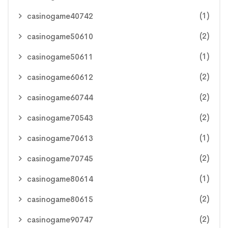
(1)
casinogame40742
(2)
casinogame50610
(1)
casinogame50611
(2)
casinogame60612
(2)
casinogame60744
(2)
casinogame70543
(1)
casinogame70613
(2)
casinogame70745
(1)
casinogame80614
(2)
casinogame80615
(2)
casinogame90747