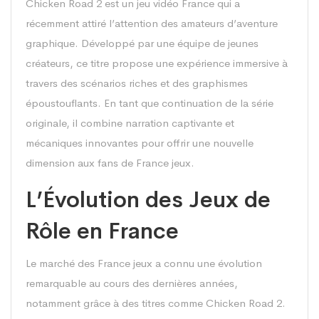
Chicken Road 2 est un jeu vidéo France qui a
récemment attiré l’attention des amateurs d’aventure
graphique. Développé par une équipe de jeunes
créateurs, ce titre propose une expérience immersive à
travers des scénarios riches et des graphismes
époustouflants. En tant que continuation de la série
originale, il combine narration captivante et
mécaniques innovantes pour offrir une nouvelle
dimension aux fans de France jeux.
L’Évolution des Jeux de
Rôle en France
Le marché des France jeux a connu une évolution
remarquable au cours des dernières années,
notamment grâce à des titres comme Chicken Road 2.