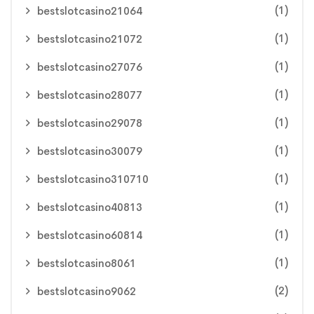
(1)
bestslotcasino21064
(1)
bestslotcasino21072
(1)
bestslotcasino27076
(1)
bestslotcasino28077
(1)
bestslotcasino29078
(1)
bestslotcasino30079
(1)
bestslotcasino310710
(1)
bestslotcasino40813
(1)
bestslotcasino60814
(1)
bestslotcasino8061
(2)
bestslotcasino9062