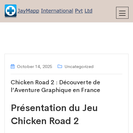
October 14, 2025
Uncategorized
Chicken Road 2 : Découverte de
l’Aventure Graphique en France
Présentation du Jeu
Chicken Road 2