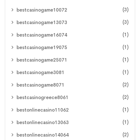
(3)
bestcasinogame10072
(3)
bestcasinogame13073
(1)
bestcasinogame16074
(1)
bestcasinogame19075
(1)
bestcasinogame25071
(1)
bestcasinogame3081
(2)
bestcasinogame8071
(2)
bestcasinogreece8061
(1)
bestonlinecasino11062
(1)
bestonlinecasino13063
(2)
bestonlinecasino14064