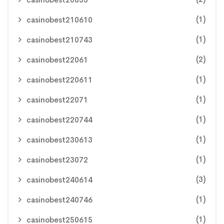
(1)
casinobest210610
(1)
casinobest210743
(2)
casinobest22061
(1)
casinobest220611
(1)
casinobest22071
(1)
casinobest220744
(1)
casinobest230613
(1)
casinobest23072
(3)
casinobest240614
(1)
casinobest240746
(1)
casinobest250615