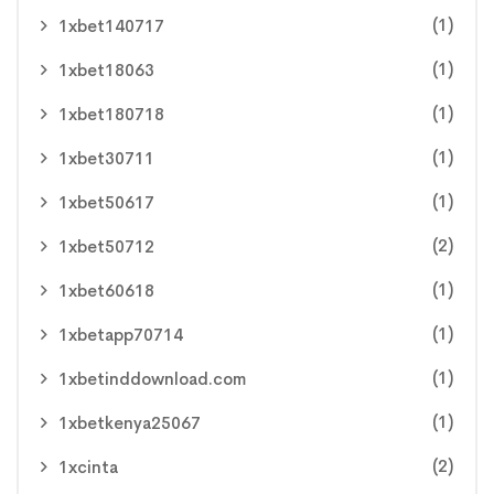
(1)
1xbet140717
(1)
1xbet18063
(1)
1xbet180718
(1)
1xbet30711
(1)
1xbet50617
(2)
1xbet50712
(1)
1xbet60618
(1)
1xbetapp70714
(1)
1xbetinddownload.com
(1)
1xbetkenya25067
(2)
1xcinta