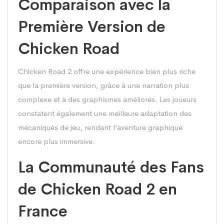
Comparaison avec la
Première Version de
Chicken Road
Chicken Road 2 offre une expérience bien plus riche
que la première version, grâce à une narration plus
complexe et à des graphismes améliorés. Les joueurs
constatent également une meilleure adaptation des
mécaniques de jeu, rendant l’aventure graphique
encore plus immersive.
La Communauté des Fans
de Chicken Road 2 en
France