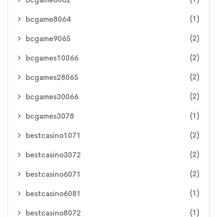
(1)
bcgame8064
(2)
bcgame9065
(2)
bcgames10066
(2)
bcgames28065
(2)
bcgames30066
(1)
bcgames3078
(2)
bestcasino1071
(2)
bestcasino3072
(2)
bestcasino6071
(1)
bestcasino6081
(1)
bestcasino8072