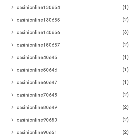
(1)
casinionline130654
(2)
casinionline130655
(3)
casinionline140656
(2)
casinionline150657
(1)
casinionline40645
(1)
casinionline50646
(1)
casinionline60647
(2)
casinionline70648
(2)
casinionline80649
(2)
casinionline90650
(2)
casinionline90651