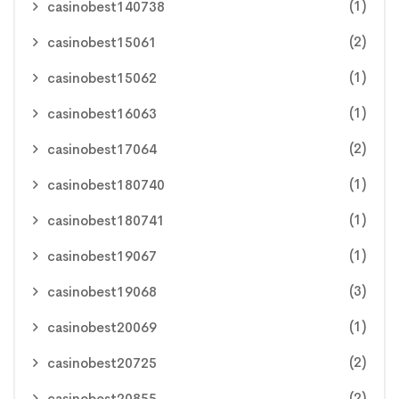
(1)
casinobest140738
(2)
casinobest15061
(1)
casinobest15062
(1)
casinobest16063
(2)
casinobest17064
(1)
casinobest180740
(1)
casinobest180741
(1)
casinobest19067
(3)
casinobest19068
(1)
casinobest20069
(2)
casinobest20725
(2)
casinobest20855