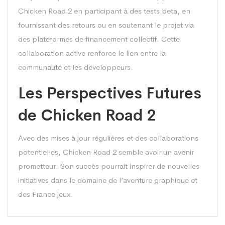
Chicken Road 2 en participant à des tests beta, en
fournissant des retours ou en soutenant le projet via
des plateformes de financement collectif. Cette
collaboration active renforce le lien entre la
communauté et les développeurs.
Les Perspectives Futures
de Chicken Road 2
Avec des mises à jour régulières et des collaborations
potentielles, Chicken Road 2 semble avoir un avenir
prometteur. Son succès pourrait inspirer de nouvelles
initiatives dans le domaine de l’aventure graphique et
des France jeux.