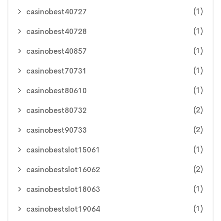
(1)
casinobest40727
(1)
casinobest40728
(1)
casinobest40857
(1)
casinobest70731
(1)
casinobest80610
(2)
casinobest80732
(2)
casinobest90733
(1)
casinobestslot15061
(2)
casinobestslot16062
(1)
casinobestslot18063
(1)
casinobestslot19064