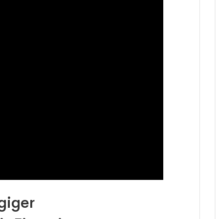
giger