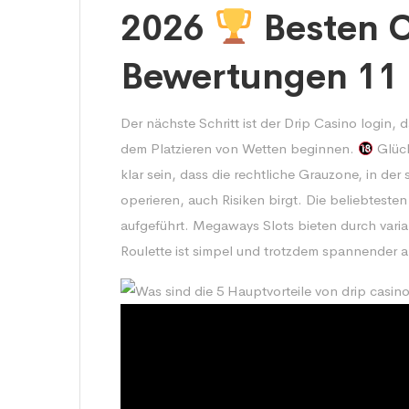
2026
Besten C
Bewertungen 11
Der nächste Schritt ist der Drip Casino login,
dem Platzieren von Wetten beginnen.
Glück
klar sein, dass die rechtliche Grauzone, in de
operieren, auch Risiken birgt. Die beliebteste
aufgeführt. Megaways Slots bieten durch var
Roulette ist simpel und trotzdem spannender al