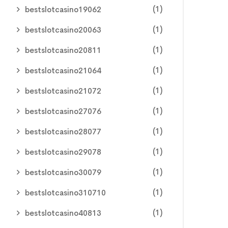
(1)
bestslotcasino19062
(1)
bestslotcasino20063
(1)
bestslotcasino20811
(1)
bestslotcasino21064
(1)
bestslotcasino21072
(1)
bestslotcasino27076
(1)
bestslotcasino28077
(1)
bestslotcasino29078
(1)
bestslotcasino30079
(1)
bestslotcasino310710
(1)
bestslotcasino40813