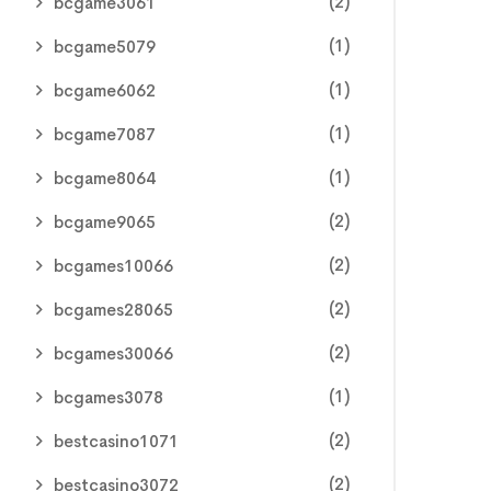
(2)
bcgame3061
(1)
bcgame5079
(1)
bcgame6062
(1)
bcgame7087
(1)
bcgame8064
(2)
bcgame9065
(2)
bcgames10066
(2)
bcgames28065
(2)
bcgames30066
(1)
bcgames3078
(2)
bestcasino1071
(2)
bestcasino3072