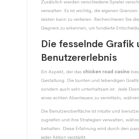
Zusätzlich werden verschiedene Spieler versch
verwalten. Es ist wichtig, die eigenen Grenze
leisten kann zu verlieren. Recherchieren Sie di
Gegners zu erkennen, um fundierte Entscheidu
Die fesselnde Grafik
Benutzererlebnis
Ein Aspekt, der das
chicken road casino
beso
Gestaltung. Die bunten und lebendigen Grafike
sondern auch sehr unterhaltsam ist. Jede Ebene
eines echten Abenteuers zu vermitteln, währen
Die Benutzeroberfläche ist intuitiv und benutze
zugreifen und ihre Strategien verwalten, wäh
behalten. Diese Erfahrung wird durch den pas
jeder Aktion verstärkt.