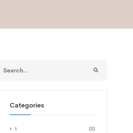
Categories
(3)
1