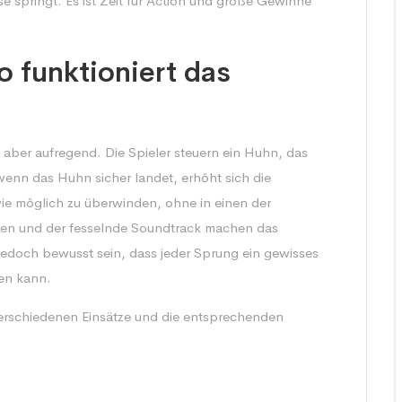
 springt. Es ist Zeit für Action und große Gewinne
o funktioniert das
, aber aufregend. Die Spieler steuern ein Huhn, das
wenn das Huhn sicher landet, erhöht sich die
wie möglich zu überwinden, ohne in einen der
fiken und der fesselnde Soundtrack machen das
 jedoch bewusst sein, dass jeder Sprung ein gewisses
gen kann.
verschiedenen Einsätze und die entsprechenden