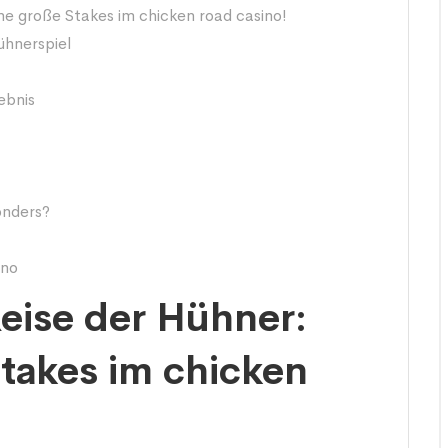
e große Stakes im chicken road casino!
ühnerspiel
ebnis
onders?
ino
eise der Hühner:
takes im chicken