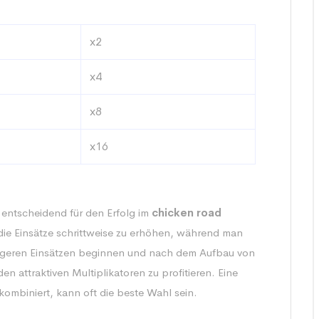
x2
x4
x8
x16
 entscheidend für den Erfolg im
chicken road
 die Einsätze schrittweise zu erhöhen, während man
ringeren Einsätzen beginnen und nach dem Aufbau von
n attraktiven Multiplikatoren zu profitieren. Eine
kombiniert, kann oft die beste Wahl sein.