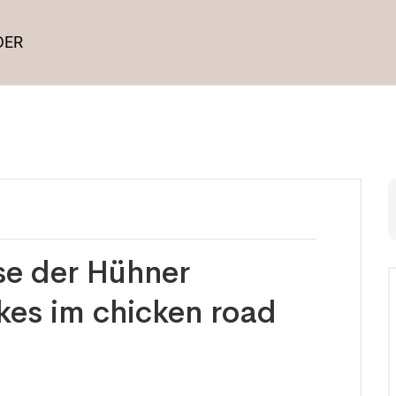
DER
se der Hühner
es im chicken road