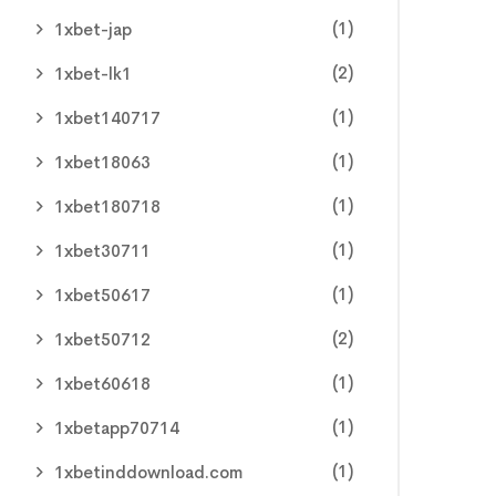
(1)
1xbet-jap
(2)
1xbet-lk1
(1)
1xbet140717
(1)
1xbet18063
(1)
1xbet180718
(1)
1xbet30711
(1)
1xbet50617
(2)
1xbet50712
(1)
1xbet60618
(1)
1xbetapp70714
(1)
1xbetinddownload.com