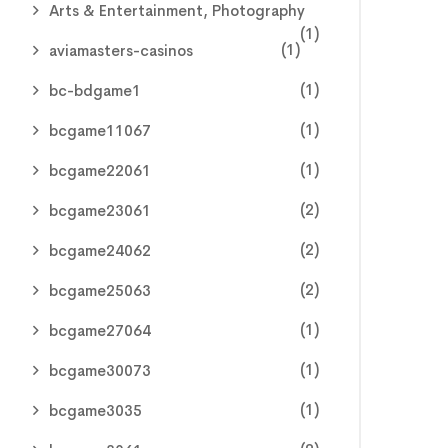
Arts & Entertainment, Photography
(1)
(1)
aviamasters-casinos
(1)
bc-bdgame1
(1)
bcgame11067
(1)
bcgame22061
(2)
bcgame23061
(2)
bcgame24062
(2)
bcgame25063
(1)
bcgame27064
(1)
bcgame30073
(1)
bcgame3035