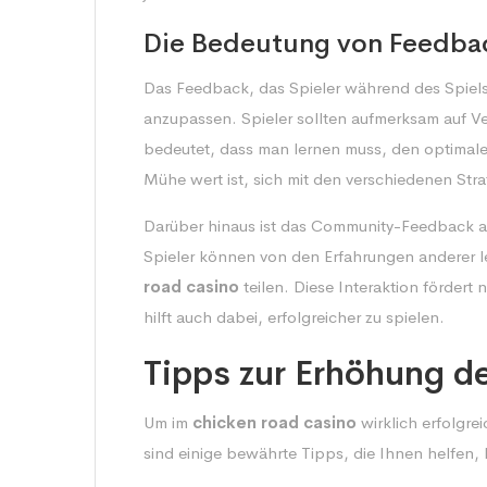
Die Bedeutung von Feedbac
Das Feedback, das Spieler während des Spiels 
anzupassen. Spieler sollten aufmerksam auf Ve
bedeutet, dass man lernen muss, den optimal
Mühe wert ist, sich mit den verschiedenen Str
Darüber hinaus ist das Community-Feedback a
Spieler können von den Erfahrungen anderer le
road casino
teilen. Diese Interaktion fördert
hilft auch dabei, erfolgreicher zu spielen.
Tipps zur Erhöhung 
Um im
chicken road casino
wirklich erfolgre
sind einige bewährte Tipps, die Ihnen helfen