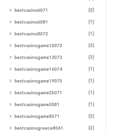
(2)
bestcasino6071
(1)
bestcasino6081
(1)
bestcasino8072
(3)
bestcasinogame10072
(3)
bestcasinogame13073
(1)
bestcasinogame16074
(1)
bestcasinogame19075
(1)
bestcasinogame25071
(1)
bestcasinogame3081
(2)
bestcasinogame8071
(2)
bestcasinogreece8061