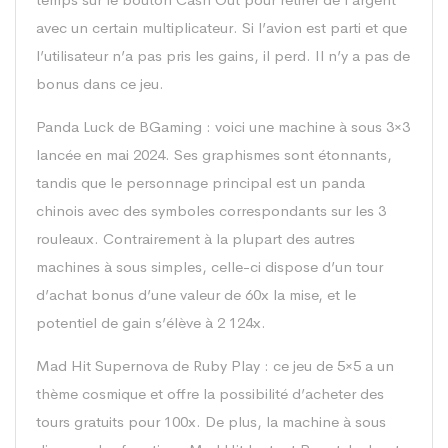
avec un certain multiplicateur. Si l’avion est parti et que
l’utilisateur n’a pas pris les gains, il perd. Il n’y a pas de
bonus dans ce jeu.
Panda Luck de BGaming : voici une machine à sous 3×3
lancée en mai 2024. Ses graphismes sont étonnants,
tandis que le personnage principal est un panda
chinois avec des symboles correspondants sur les 3
rouleaux. Contrairement à la plupart des autres
machines à sous simples, celle-ci dispose d’un tour
d’achat bonus d’une valeur de 60x la mise, et le
potentiel de gain s’élève à 2 124x.
Mad Hit Supernova de Ruby Play : ce jeu de 5×5 a un
thème cosmique et offre la possibilité d’acheter des
tours gratuits pour 100x. De plus, la machine à sous