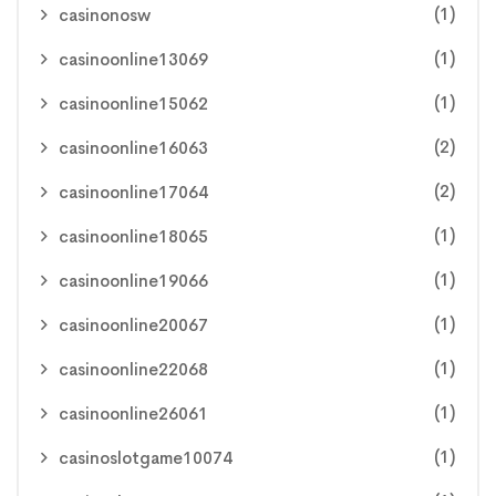
(1)
casinonosw
(1)
casinoonline13069
(1)
casinoonline15062
(2)
casinoonline16063
(2)
casinoonline17064
(1)
casinoonline18065
(1)
casinoonline19066
(1)
casinoonline20067
(1)
casinoonline22068
(1)
casinoonline26061
(1)
casinoslotgame10074