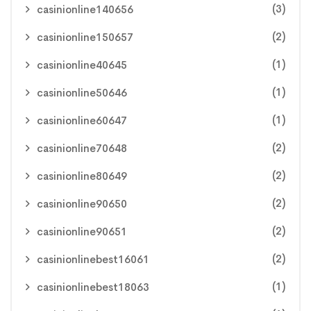
(3)
casinionline140656
(2)
casinionline150657
(1)
casinionline40645
(1)
casinionline50646
(1)
casinionline60647
(2)
casinionline70648
(2)
casinionline80649
(2)
casinionline90650
(2)
casinionline90651
(2)
casinionlinebest16061
(1)
casinionlinebest18063