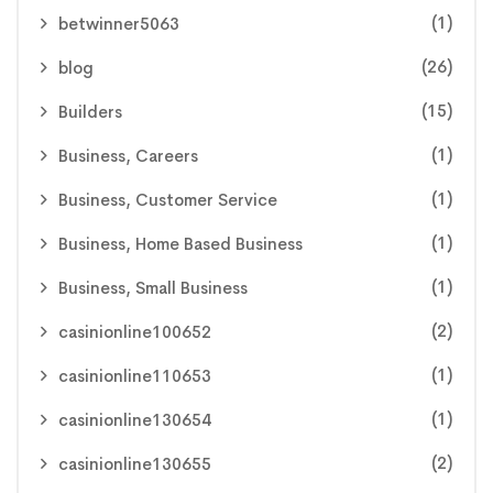
(1)
betwinner5063
(26)
blog
(15)
Builders
(1)
Business, Careers
(1)
Business, Customer Service
(1)
Business, Home Based Business
(1)
Business, Small Business
(2)
casinionline100652
(1)
casinionline110653
(1)
casinionline130654
(2)
casinionline130655