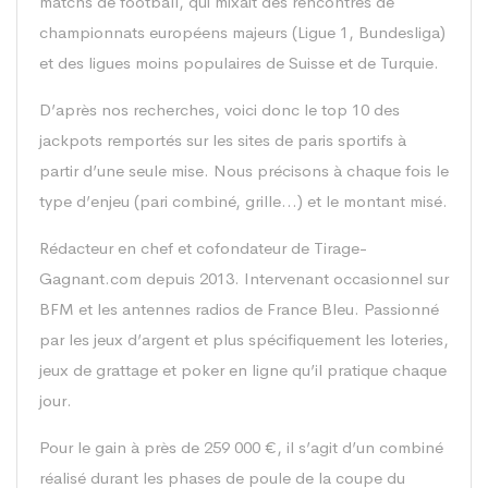
matchs de football, qui mixait des rencontres de
championnats européens majeurs (Ligue 1, Bundesliga)
et des ligues moins populaires de Suisse et de Turquie.
D’après nos recherches, voici donc le top 10 des
jackpots remportés sur les sites de paris sportifs à
partir d’une seule mise. Nous précisons à chaque fois le
type d’enjeu (pari combiné, grille…) et le montant misé.
Rédacteur en chef et cofondateur de Tirage-
Gagnant.com depuis 2013. Intervenant occasionnel sur
BFM et les antennes radios de France Bleu. Passionné
par les jeux d’argent et plus spécifiquement les loteries,
jeux de grattage et poker en ligne qu’il pratique chaque
jour.
Pour le gain à près de 259 000 €, il s’agit d’un combiné
réalisé durant les phases de poule de la coupe du