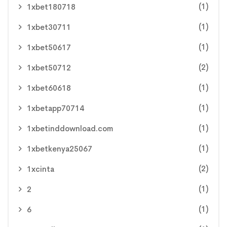
(1)
1xbet180718
(1)
1xbet30711
(1)
1xbet50617
(2)
1xbet50712
(1)
1xbet60618
(1)
1xbetapp70714
(1)
1xbetinddownload.com
(1)
1xbetkenya25067
(2)
1xcinta
(1)
2
(1)
6