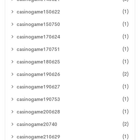
(1)
casinogame150622
(1)
casinogame150750
(1)
casinogame170624
(1)
casinogame170751
(1)
casinogame180625
(2)
casinogame190626
(1)
casinogame190627
(1)
casinogame190753
(1)
casinogame200628
(2)
casinogame20740
(1)
casinogame210629