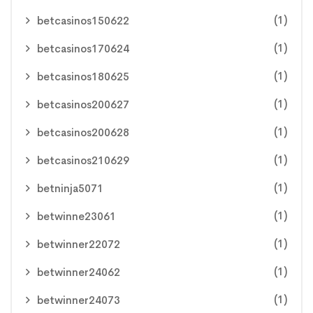
(1)
betcasinos150622
(1)
betcasinos170624
(1)
betcasinos180625
(1)
betcasinos200627
(1)
betcasinos200628
(1)
betcasinos210629
(1)
betninja5071
(1)
betwinne23061
(1)
betwinner22072
(1)
betwinner24062
(1)
betwinner24073