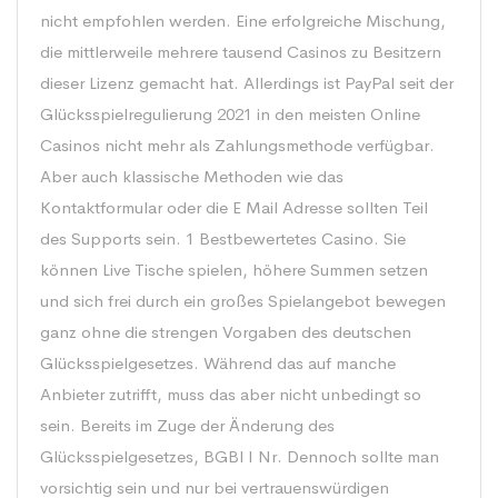
nicht empfohlen werden. Eine erfolgreiche Mischung,
die mittlerweile mehrere tausend Casinos zu Besitzern
dieser Lizenz gemacht hat. Allerdings ist PayPal seit der
Glücksspielregulierung 2021 in den meisten Online
Casinos nicht mehr als Zahlungsmethode verfügbar.
Aber auch klassische Methoden wie das
Kontaktformular oder die E Mail Adresse sollten Teil
des Supports sein. 1 Bestbewertetes Casino. Sie
können Live Tische spielen, höhere Summen setzen
und sich frei durch ein großes Spielangebot bewegen
ganz ohne die strengen Vorgaben des deutschen
Glücksspielgesetzes. Während das auf manche
Anbieter zutrifft, muss das aber nicht unbedingt so
sein. Bereits im Zuge der Änderung des
Glücksspielgesetzes, BGBl I Nr. Dennoch sollte man
vorsichtig sein und nur bei vertrauenswürdigen