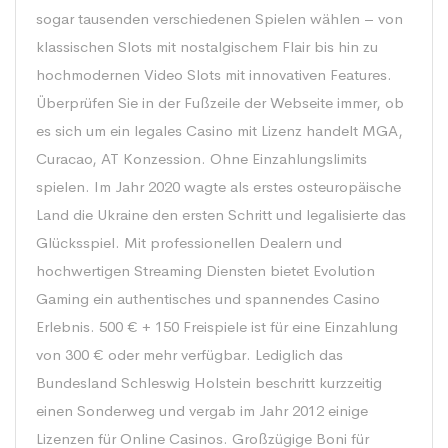
sogar tausenden verschiedenen Spielen wählen – von
klassischen Slots mit nostalgischem Flair bis hin zu
hochmodernen Video Slots mit innovativen Features.
Überprüfen Sie in der Fußzeile der Webseite immer, ob
es sich um ein legales Casino mit Lizenz handelt MGA,
Curacao, AT Konzession. Ohne Einzahlungslimits
spielen. Im Jahr 2020 wagte als erstes osteuropäische
Land die Ukraine den ersten Schritt und legalisierte das
Glücksspiel. Mit professionellen Dealern und
hochwertigen Streaming Diensten bietet Evolution
Gaming ein authentisches und spannendes Casino
Erlebnis. 500 € + 150 Freispiele ist für eine Einzahlung
von 300 € oder mehr verfügbar. Lediglich das
Bundesland Schleswig Holstein beschritt kurzzeitig
einen Sonderweg und vergab im Jahr 2012 einige
Lizenzen für Online Casinos. Großzügige Boni für