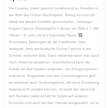
Die Curacao Lizenz gewinnt zunehmend an Ansehen in
der Welt des Online Glücksspiels. Betrug können wir
daher bei diesem Anbieter ausschließen. Testsieger
Krypto Casinos:Silverplay4 in 1 Bonus bis 2500 € + 250
FSKein 1 € Limit, ohne 5 Sekunden Pause.
Anonymere Zahlungen als mit Kreditkarte. Dies
bedeutet, dass ausländische Online Casinos in der
Schweiz verboten sind. Ganz nebenbei kann man auch
noch Gewinne absahnen. Anschließend kann der
Kunde mit dem Spielen beginnen. Die Erfolgschancen
sind hoch. Abgesehen von den Einzahlungsboni gibt
es vereinzelt auch Gratisangebote, die ohne Einzahlung
beansprucht werden können. Im Laufe der Jahre hat
sich Romans Leidenschaft für Spiele auf anderen
Konsolen und auch auf das Internet ausgeweitet, wo er