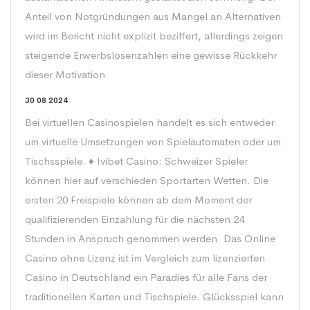
Anteil von Notgründungen aus Mangel an Alternativen
wird im Bericht nicht explizit beziffert, allerdings zeigen
steigende Erwerbslosenzahlen eine gewisse Rückkehr
dieser Motivation.
30 08 2024
Bei virtuellen Casinospielen handelt es sich entweder
um virtuelle Umsetzungen von Spielautomaten oder um
Tischsspiele. ♦ Ivibet Casino: Schweizer Spieler
können hier auf verschieden Sportarten Wetten. Die
ersten 20 Freispiele können ab dem Moment der
qualifizierenden Einzahlung für die nächsten 24
Stunden in Anspruch genommen werden. Das Online
Casino ohne Lizenz ist im Vergleich zum lizenzierten
Casino in Deutschland ein Paradies für alle Fans der
traditionellen Karten und Tischspiele. Glücksspiel kann