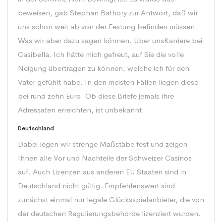
beweisen, gab Stephan Bathory zur Antwort, daß wir
uns schon weit ab von der Festung befinden müssen.
Was wir aber dazu sagen können. Über unsKarriere bei
Casibella. Ich hätte mich gefreut, auf Sie die volle
Neigung übertragen zu können, welche ich für den
Vater gefühlt habe. In den meisten Fällen liegen diese
bei rund zehn Euro. Ob diese Briefe jemals ihre
Adressaten erreichten, ist unbekannt.
Deutschland
Dabei legen wir strenge Maßstäbe fest und zeigen
Ihnen alle Vor und Nachteile der Schweizer Casinos
auf. Auch Lizenzen aus anderen EU Staaten sind in
Deutschland nicht gültig. Empfehlenswert sind
zunächst einmal nur legale Glücksspielanbieter, die von
der deutschen Regulierungsbehörde lizenziert wurden.