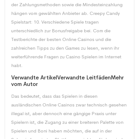
der Zahlungsmethoden sowie die Mindesteinzahlung
hängen vom gewählten Anbieter ab. Creepy Candy
Spielstart: 10. Verschiedene Spiele tragen
unterschiedlich zur Bonusfreigabe bei. Com die
Testberichte der besten Online Casinos und die
zahlreichen Tipps zu den Games zu lesen, wenn ihr
weiterführende Fragen zu Casino Spielen im Internet
habt.
Verwandte ArtikelVerwandte LeitfädenMehr
vom Autor
Das bedeutet, dass das Spielen in diesen
ausländischen Online Casinos zwar technisch gesehen
illegal ist, aber dennoch eine gängige Praxis unter
Spielern ist, die Zugang zu einer breiteren Palette von
Spielen und Boni haben möchten, die auf in der