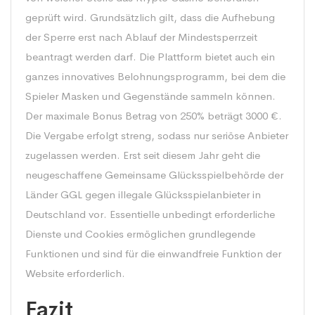
geprüft wird. Grundsätzlich gilt, dass die Aufhebung
der Sperre erst nach Ablauf der Mindestsperrzeit
beantragt werden darf. Die Plattform bietet auch ein
ganzes innovatives Belohnungsprogramm, bei dem die
Spieler Masken und Gegenstände sammeln können.
Der maximale Bonus Betrag von 250% beträgt 3000 €.
Die Vergabe erfolgt streng, sodass nur seriöse Anbieter
zugelassen werden. Erst seit diesem Jahr geht die
neugeschaffene Gemeinsame Glücksspielbehörde der
Länder GGL gegen illegale Glücksspielanbieter in
Deutschland vor. Essentielle unbedingt erforderliche
Dienste und Cookies ermöglichen grundlegende
Funktionen und sind für die einwandfreie Funktion der
Website erforderlich.
Fazit