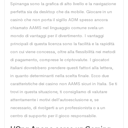
Spinanga sono la grafica di alto livello e la navigazione
perfetta sia da desktop che da mobile. Giocare in un
casinò che non porta il sigillo ADM spesso ancora
chiamato AAMS nel linguaggio comune svela un
mondo di vantaggi per il divertimento. I vantaggi
principali di questa licenza sono la facilità e la rapidità
con cui viene concessa, oltre alla flessibilità nei metodi
di pagamento, comprese le criptovalute. I giocatori
italiani dovrebbero prendere questi fattori alla lettera,
in quanto determinanti nella scelta finale. Ecco due
caratteristiche dei casino non AAMS sicuri in Italia. Se ti
trovi in questa situazione, ti consigliamo di valutare
attentamente i motivi dell’autoesclusione e, se
necessario, di rivolgerti a un professionista o a un
centro di supporto per il gioco responsabile.