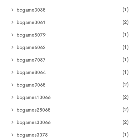
(1)
bcgame3035
(2)
bcgame3061
(1)
bcgame5079
(1)
bcgame6062
(1)
bcgame7087
(1)
bcgame8064
(2)
bcgame9065
(2)
bcgames10066
(2)
bcgames28065
(2)
bcgames30066
(1)
bcgames3078