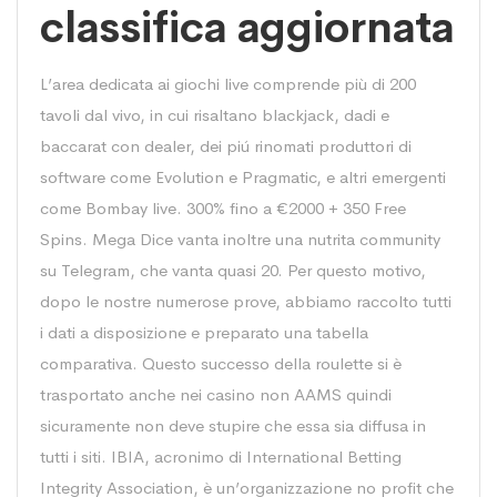
classifica aggiornata
L’area dedicata ai giochi live comprende più di 200
tavoli dal vivo, in cui risaltano blackjack, dadi e
baccarat con dealer, dei piú rinomati produttori di
software come Evolution e Pragmatic, e altri emergenti
come Bombay live. 300% fino a €2000 + 350 Free
Spins. Mega Dice vanta inoltre una nutrita community
su Telegram, che vanta quasi 20. Per questo motivo,
dopo le nostre numerose prove, abbiamo raccolto tutti
i dati a disposizione e preparato una tabella
comparativa. Questo successo della roulette si è
trasportato anche nei casino non AAMS quindi
sicuramente non deve stupire che essa sia diffusa in
tutti i siti. IBIA, acronimo di International Betting
Integrity Association, è un’organizzazione no profit che