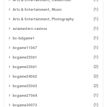
(1)
Arts & Entertainment, Music
(1)
Arts & Entertainment, Photography
(1)
aviamasters-casinos
(1)
bc-bdgame1
(1)
bcgame11067
(1)
bcgame22061
(2)
bcgame23061
(2)
bcgame24062
(2)
bcgame25063
(1)
bcgame27064
(1)
bcgame30073