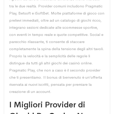
tra le due realtà. Provider comuni includono Pragmatic
Play, Betsoft e iSoftBet. Molte piattaforme di gioco con
prelievi immediati, oltre ad un catalogo di giochi ricco,
integrano sezioni dedicate alle scommesse sportive,
con eventi in tempo reale e quote competitive. Social e
parecchio rilassante, ti consente di staccare
completamente la spina della tensione degli altri tavoli.
Proprio la velocità e la semplicità delle regole li
distingue da tutti gli altri giochi dei casinò online.
Pragmatic Play, che non a caso è il secondo provider
che ti presentiamo. Il bonus di benvenuto è un’offerta
riservata ai nuovi iscritti, pensata per premiare la
creazione di un account.
I Migliori Provider di