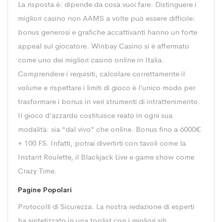
La risposta è: dipende da cosa vuoi fare. Distinguere i
migliori casino non AAMS a volte può essere difficile:
bonus generosi e grafiche accattivanti hanno un forte
appeal sul giocatore. Winbay Casino si è affermato
come uno dei migliori casinò online in Italia.
Comprendere i requisiti, calcolare correttamente il
volume e rispettare i limiti di gioco è l’unico modo per
trasformare i bonus in veri strumenti di intrattenimento.
Il gioco d’azzardo costituisce reato in ogni sua
modalità: sia “dal vivo” che online. Bonus fino a 6000€
+ 100 FS. Infatti, potrai divertirti con tavoli come la
Instant Roulette, il Blackjack Live e game show come
Crazy Time.
Pagine Popolari
Protocolli di Sicurezza. La nostra redazione di esperti
ha sintetizzato in una toplist con i migliori siti