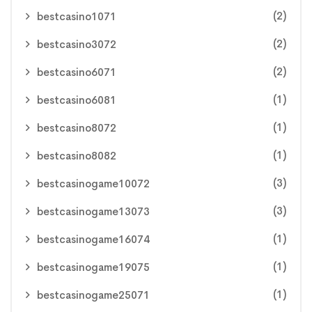
(2)
bestcasino1071
(2)
bestcasino3072
(2)
bestcasino6071
(1)
bestcasino6081
(1)
bestcasino8072
(1)
bestcasino8082
(3)
bestcasinogame10072
(3)
bestcasinogame13073
(1)
bestcasinogame16074
(1)
bestcasinogame19075
(1)
bestcasinogame25071