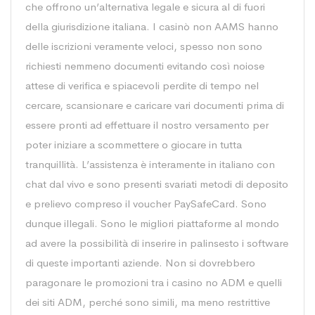
che offrono un’alternativa legale e sicura al di fuori
della giurisdizione italiana. I casinò non AAMS hanno
delle iscrizioni veramente veloci, spesso non sono
richiesti nemmeno documenti evitando così noiose
attese di verifica e spiacevoli perdite di tempo nel
cercare, scansionare e caricare vari documenti prima di
essere pronti ad effettuare il nostro versamento per
poter iniziare a scommettere o giocare in tutta
tranquillità. L’assistenza è interamente in italiano con
chat dal vivo e sono presenti svariati metodi di deposito
e prelievo compreso il voucher PaySafeCard. Sono
dunque illegali. Sono le migliori piattaforme al mondo
ad avere la possibilità di inserire in palinsesto i software
di queste importanti aziende. Non si dovrebbero
paragonare le promozioni tra i casino no ADM e quelli
dei siti ADM, perché sono simili, ma meno restrittive