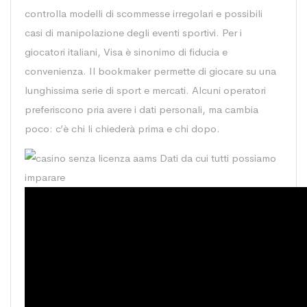
controlla modelli di scommesse irregolari e possibili
casi di manipolazione degli eventi sportivi. Per i
giocatori italiani, Visa è sinonimo di fiducia e
convenienza. Il bookmaker permette di giocare su una
lunghissima serie di sport e mercati. Alcuni operatori
preferiscono pria avere i dati personali, ma cambia
poco: c’è chi li chiederà prima e chi dopo.