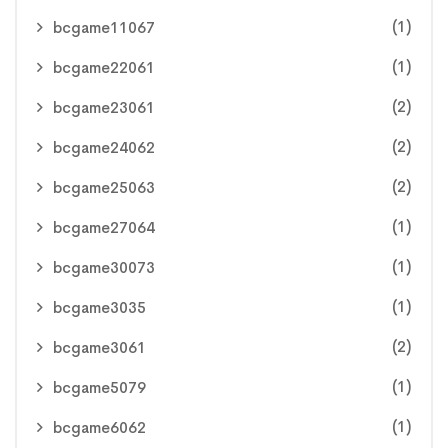
(1)
bcgame11067
(1)
bcgame22061
(2)
bcgame23061
(2)
bcgame24062
(2)
bcgame25063
(1)
bcgame27064
(1)
bcgame30073
(1)
bcgame3035
(2)
bcgame3061
(1)
bcgame5079
(1)
bcgame6062