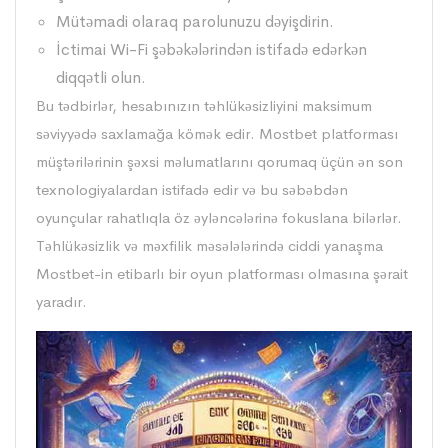
Mütəmadi olaraq parolunuzu dəyişdirin.
İctimai Wi-Fi şəbəkələrindən istifadə edərkən
diqqətli olun.
Bu tədbirlər, hesabınızın təhlükəsizliyini maksimum
səviyyədə saxlamağa kömək edir. Mostbet platforması
müştərilərinin şəxsi məlumatlarını qorumaq üçün ən son
texnologiyalardan istifadə edir və bu səbəbdən
oyunçular rahatlıqla öz əyləncələrinə fokuslana bilərlər.
Təhlükəsizlik və məxfilik məsələlərində ciddi yanaşma
Mostbet-in etibarlı bir oyun platforması olmasına şərait
yaradır.