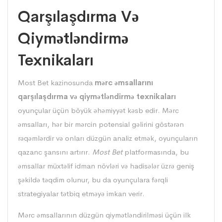
Qarşılaşdırma Və
Qiymətləndirmə
Texnikaları
Most Bet kazinosunda
mərc əmsallarını
qarşılaşdırma və qiymətləndirmə texnikaları
oyunçular üçün böyük əhəmiyyət kəsb edir. Mərc
əmsalları, hər bir mərcin potensial gəlirini göstərən
rəqəmlərdir və onları düzgün analiz etmək, oyunçuların
qazanc şansını artırır.
Most Bet
platformasında, bu
əmsallar müxtəlif idman növləri və hadisələr üzrə geniş
şəkildə təqdim olunur, bu da oyunçulara fərqli
strategiyalar tətbiq etməyə imkan verir.
Mərc əmsallarının düzgün qiymətləndirilməsi üçün ilk