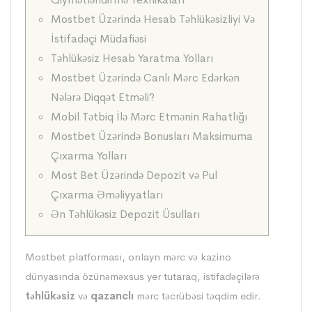
Mostbet Üzərində Hesab Təhlükəsizliyi Və
İstifadəçi Müdafiəsi
Təhlükəsiz Hesab Yaratma Yolları
Mostbet Üzərində Canlı Mərc Edərkən
Nələrə Diqqət Etməli?
Mobil Tətbiq İlə Mərc Etmənin Rahatlığı
Mostbet Üzərində Bonusları Maksimuma
Çıxarma Yolları
Most Bet Üzərində Depozit və Pul
Çıxarma Əməliyyatları
Ən Təhlükəsiz Depozit Üsulları
Mostbet platforması, onlayn mərc və kazino
dünyasında özünəməxsus yer tutaraq, istifadəçilərə
təhlükəsiz
və
qazanclı
mərc təcrübəsi təqdim edir.