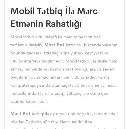
Mobil Tətbiq İlə Mərc
Etmənin Rahatlığı
Mobil tətbiqlərin inkişafı ilə mərc etmə təcrübəsi
tamamilə dəyişib.
Most Bet
kazinosu bu tendensiyanın
önündə gedərək istifadəçilərinə yüksək keyfiyyətli və
intuitiv interfeys təqdim edir. Mobil tətbiq vasitəsilə mərc
etmək, hər yerdə və istənilən vaxt oyunçulara öz sevimli
oyunlarını oynamaq imkanı verir. Bu rahatlıq, yalnız
kompüter qarşısında oturmağı tələb edən ənənəvi mərc
metodlarından fərqli olaraq, istifadəçilərə daha çox
azadlıq təqdim edir.
Most Bet
tətbiqi ilə oyunçular bir neçə kliklə mərc edə
bilərlər. Tətbiqin sürətli yükləmə müddəti və