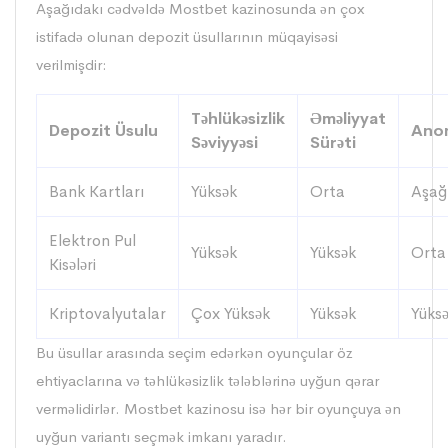
Aşağıdakı cədvəldə Mostbet kazinosunda ən çox
istifadə olunan depozit üsullarının müqayisəsi
verilmişdir:
Təhlükəsizlik
Əməliyyat
Depozit Üsulu
Anon
Səviyyəsi
Sürəti
Bank Kartları
Yüksək
Orta
Aşağ
Elektron Pul
Yüksək
Yüksək
Orta
Kisələri
Kriptovalyutalar
Çox Yüksək
Yüksək
Yüks
Bu üsullar arasında seçim edərkən oyunçular öz
ehtiyaclarına və təhlükəsizlik tələblərinə uyğun qərar
verməlidirlər. Mostbet kazinosu isə hər bir oyunçuya ən
uyğun variantı seçmək imkanı yaradır.