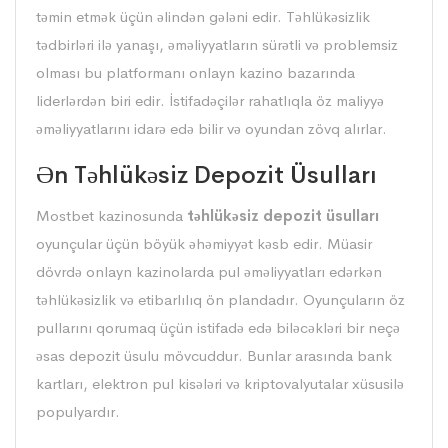
təmin etmək üçün əlindən gələni edir. Təhlükəsizlik
tədbirləri ilə yanaşı, əməliyyatların sürətli və problemsiz
olması bu platformanı onlayn kazino bazarında
liderlərdən biri edir. İstifadəçilər rahatlıqla öz maliyyə
əməliyyatlarını idarə edə bilir və oyundan zövq alırlar.
Ən Təhlükəsiz Depozit Üsulları
Mostbet kazinosunda
təhlükəsiz depozit üsulları
oyunçular üçün böyük əhəmiyyət kəsb edir. Müasir
dövrdə onlayn kazinolarda pul əməliyyatları edərkən
təhlükəsizlik və etibarlılıq ön plandadır. Oyunçuların öz
pullarını qorumaq üçün istifadə edə biləcəkləri bir neçə
əsas depozit üsulu mövcuddur. Bunlar arasında bank
kartları, elektron pul kisələri və kriptovalyutalar xüsusilə
populyardır.