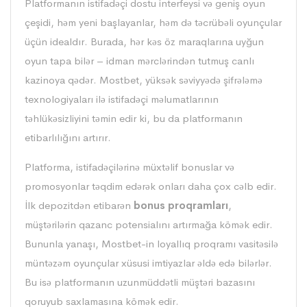
Platformanın istifadəçi dostu interfeysi və geniş oyun
çeşidi, həm yeni başlayanlar, həm də təcrübəli oyunçular
üçün idealdır. Burada, hər kəs öz maraqlarına uyğun
oyun tapa bilər – idman mərclərindən tutmuş canlı
kazinoya qədər. Mostbet, yüksək səviyyədə şifrələmə
texnologiyaları ilə istifadəçi məlumatlarının
təhlükəsizliyini təmin edir ki, bu da platformanın
etibarlılığını artırır.
Platforma, istifadəçilərinə müxtəlif bonuslar və
promosyonlar təqdim edərək onları daha çox cəlb edir.
İlk depozitdən etibarən
bonus proqramları
,
müştərilərin qazanc potensialını artırmağa kömək edir.
Bununla yanaşı, Mostbet-in loyallıq proqramı vasitəsilə
müntəzəm oyunçular xüsusi imtiyazlar əldə edə bilərlər.
Bu isə platformanın uzunmüddətli müştəri bazasını
qoruyub saxlamasına kömək edir.