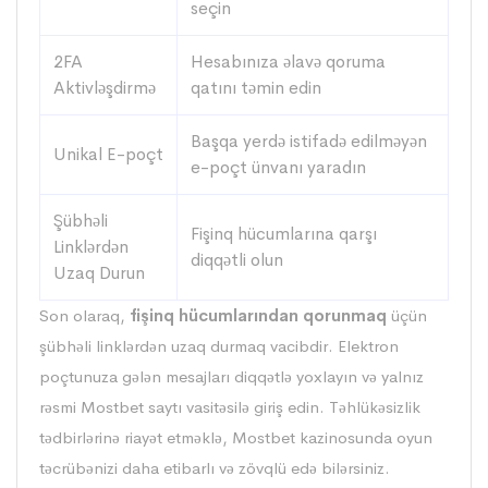
seçin
2FA
Hesabınıza əlavə qoruma
Aktivləşdirmə
qatını təmin edin
Başqa yerdə istifadə edilməyən
Unikal E-poçt
e-poçt ünvanı yaradın
Şübhəli
Fişinq hücumlarına qarşı
Linklərdən
diqqətli olun
Uzaq Durun
Son olaraq,
fişinq hücumlarından qorunmaq
üçün
şübhəli linklərdən uzaq durmaq vacibdir. Elektron
poçtunuza gələn mesajları diqqətlə yoxlayın və yalnız
rəsmi Mostbet saytı vasitəsilə giriş edin. Təhlükəsizlik
tədbirlərinə riayət etməklə, Mostbet kazinosunda oyun
təcrübənizi daha etibarlı və zövqlü edə bilərsiniz.