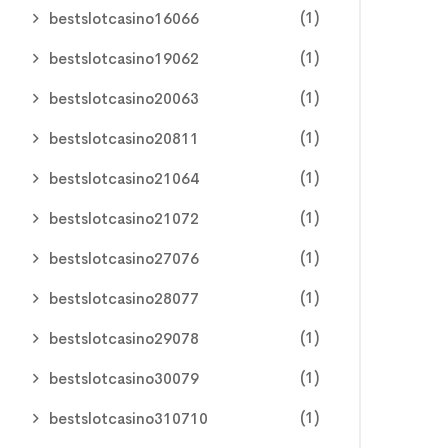
(1)
bestslotcasino16066
(1)
bestslotcasino19062
(1)
bestslotcasino20063
(1)
bestslotcasino20811
(1)
bestslotcasino21064
(1)
bestslotcasino21072
(1)
bestslotcasino27076
(1)
bestslotcasino28077
(1)
bestslotcasino29078
(1)
bestslotcasino30079
(1)
bestslotcasino310710