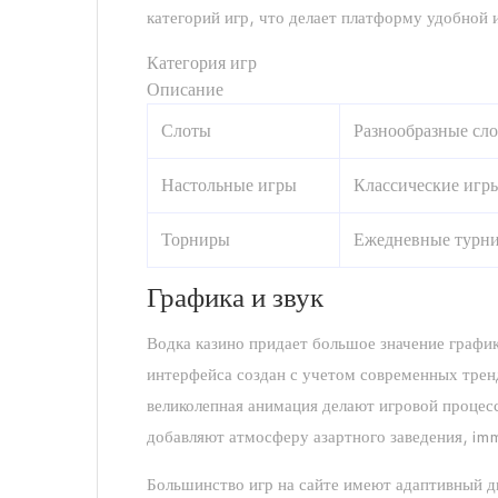
категорий игр, что делает платформу удобной 
Категория игр
Описание
Слоты
Разнообразные сло
Настольные игры
Классические игры
Торниры
Ежедневные турни
Графика и звук
Водка казино придает большое значение графи
интерфейса создан с учетом современных трен
великолепная анимация делают игровой процес
добавляют атмосферу азартного заведения, imm
Большинство игр на сайте имеют адаптивный ди