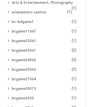
Arts & Entertainment, Photography
(1)
(1)
aviamasters-casinos
(1)
bc-bdgame1
(1)
bcgame11067
(1)
bcgame22061
(2)
bcgame23061
(2)
bcgame24062
(2)
bcgame25063
(1)
bcgame27064
(1)
bcgame30073
(1)
bcgame3035