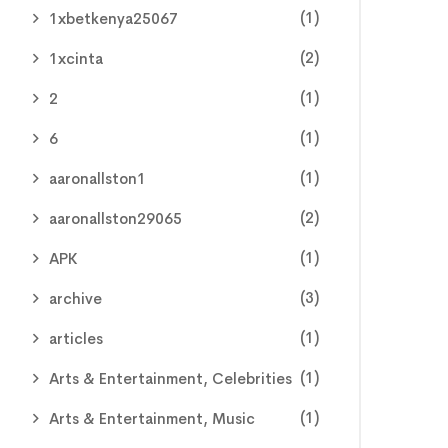
(1)
1xbetkenya25067
(2)
1xcinta
(1)
2
(1)
6
(1)
aaronallston1
(2)
aaronallston29065
(1)
APK
(3)
archive
(1)
articles
(1)
Arts & Entertainment, Celebrities
(1)
Arts & Entertainment, Music