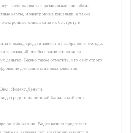
 могут воспользоваться различными способами
тные карты, и электронные кошельки, а также
 электронные кошельки за их быстроту и
ты и вывод средств зависят от выбранного метода.
ки транзакций, чтобы пользователи могли
оих деньгах. Важно также отметить, что сайт строго
ифрование для защиты данных клиентов.
wi, Яндекс.Деньги.
ода средств на личный банковский счет.
ре онлайн-казино. Водка казино предлагает
оддержки, включая чат, электронную почту и