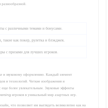
и разнообразной.
ты с различными темами и бонусами.
, такие как покер, рулетка и блэкджек.
ры с призами для лучших игроков.
ке и звуковому оформлению. Каждый элемент
дов и технологий. Четкие изображения и
с еще более увлекательным. Звуковые эффекты
ersing игроков в уникальный мир азартных игр.
зайн, что позволяет им выглядеть великолепно как на