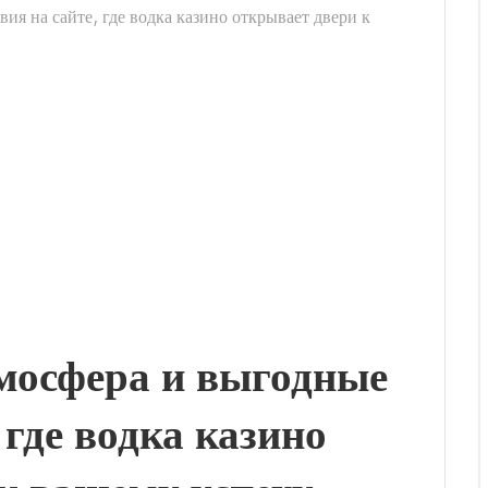
я на сайте, где водка казино открывает двери к
мосфера и выгодные
 где водка казино