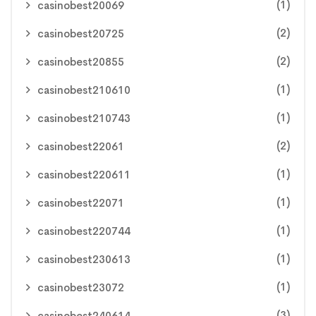
(1)
casinobest20069
(2)
casinobest20725
(2)
casinobest20855
(1)
casinobest210610
(1)
casinobest210743
(2)
casinobest22061
(1)
casinobest220611
(1)
casinobest22071
(1)
casinobest220744
(1)
casinobest230613
(1)
casinobest23072
(3)
casinobest240614