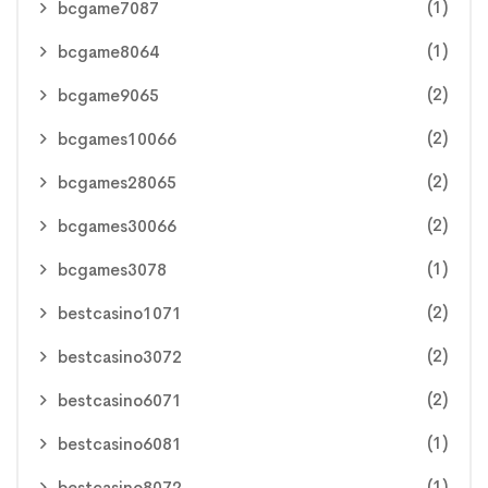
(1)
bcgame7087
(1)
bcgame8064
(2)
bcgame9065
(2)
bcgames10066
(2)
bcgames28065
(2)
bcgames30066
(1)
bcgames3078
(2)
bestcasino1071
(2)
bestcasino3072
(2)
bestcasino6071
(1)
bestcasino6081
(1)
bestcasino8072