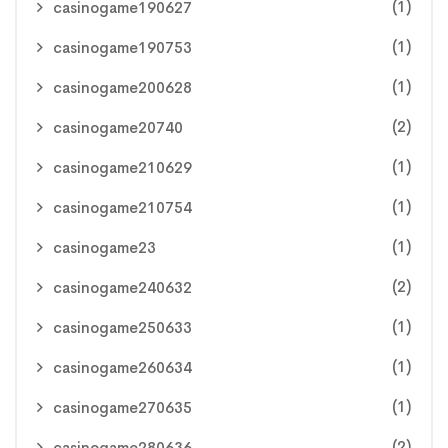
(1)
casinogame190627
(1)
casinogame190753
(1)
casinogame200628
(2)
casinogame20740
(1)
casinogame210629
(1)
casinogame210754
(1)
casinogame23
(2)
casinogame240632
(1)
casinogame250633
(1)
casinogame260634
(1)
casinogame270635
(2)
casinogame280636