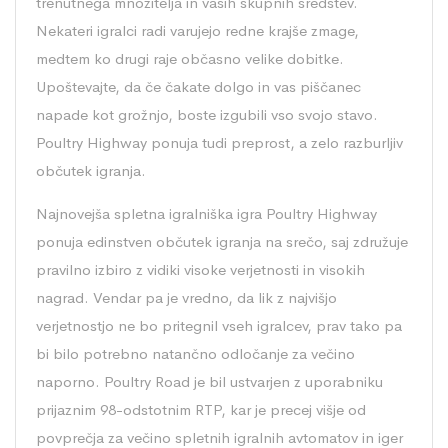
trenutnega množitelja in vaših skupnih sredstev.
Nekateri igralci radi varujejo redne krajše zmage,
medtem ko drugi raje občasno velike dobitke.
Upoštevajte, da če čakate dolgo in vas piščanec
napade kot grožnjo, boste izgubili vso svojo stavo.
Poultry Highway ponuja tudi preprost, a zelo razburljiv
občutek igranja.
Najnovejša spletna igralniška igra Poultry Highway
ponuja edinstven občutek igranja na srečo, saj združuje
pravilno izbiro z vidiki visoke verjetnosti in visokih
nagrad. Vendar pa je vredno, da lik z najvišjo
verjetnostjo ne bo pritegnil vseh igralcev, prav tako pa
bi bilo potrebno natančno odločanje za večino
naporno. Poultry Road je bil ustvarjen z uporabniku
prijaznim 98-odstotnim RTP, kar je precej višje od
povprečja za večino spletnih igralnih avtomatov in iger