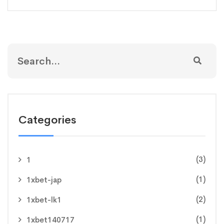
Categories
(3)
1
(1)
1xbet-jap
(2)
1xbet-lk1
(1)
1xbet140717