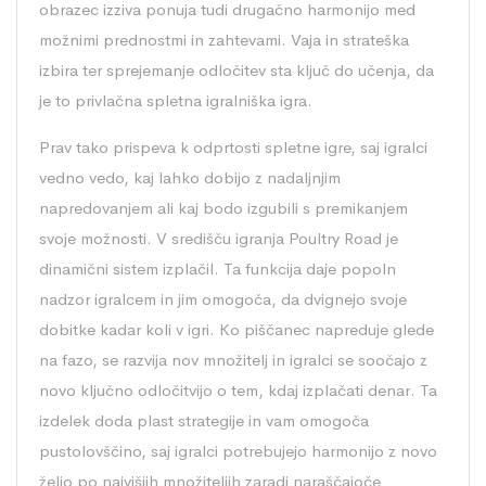
obrazec izziva ponuja tudi drugačno harmonijo med
možnimi prednostmi in zahtevami.
Vaja in strateška
izbira ter sprejemanje odločitev sta ključ do učenja, da
je to privlačna spletna igralniška igra.
Prav tako prispeva k odprtosti spletne igre, saj igralci
vedno vedo, kaj lahko dobijo z nadaljnjim
napredovanjem ali kaj bodo izgubili s premikanjem
svoje možnosti. V središču igranja Poultry Road je
dinamični sistem izplačil. Ta funkcija daje popoln
nadzor igralcem in jim omogoča, da dvignejo svoje
dobitke kadar koli v igri. Ko piščanec napreduje glede
na fazo, se razvija nov množitelj in igralci se soočajo z
novo ključno odločitvijo o tem, kdaj izplačati denar. Ta
izdelek doda plast strategije in vam omogoča
pustolovščino, saj igralci potrebujejo harmonijo z novo
željo po najvišjih množiteljih zaradi naraščajoče