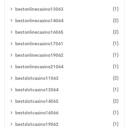
(1)
bestonlinecasino13063
(2)
bestonlinecasino14064
(2)
bestonlinecasino16065
(1)
bestonlinecasino17061
(1)
bestonlinecasino19062
(1)
bestonlinecasino21064
(2)
bestslotcasino11063
(1)
bestslotcasino13064
(2)
bestslotcasino14065
(1)
bestslotcasino16066
(1)
bestslotcasino19062