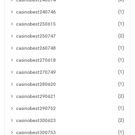
(1)
casinobest240746
(1)
casinobest250615
(2)
casinobest250747
(1)
casinobest260748
(1)
casinobest270618
(1)
casinobest270749
(1)
casinobest280620
(2)
casinobest290621
(1)
casinobest290752
(2)
casinobest300623
(1)
casinobest300753