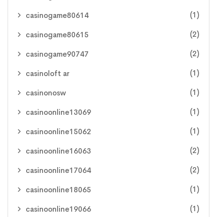
(1)
casinogame80614
(2)
casinogame80615
(2)
casinogame90747
(1)
casinoloft ar
(1)
casinonosw
(1)
casinoonline13069
(1)
casinoonline15062
(2)
casinoonline16063
(2)
casinoonline17064
(1)
casinoonline18065
(1)
casinoonline19066