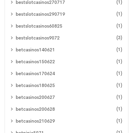
(1)
bestslotcasinos270717
(1)
bestslotcasinos290719
(1)
bestslotcasinos60825
(3)
bestslotcasinos9072
(1)
betcasinos140621
(1)
betcasinos150622
(1)
betcasinos170624
(1)
betcasinos180625
(1)
betcasinos200627
(1)
betcasinos200628
(1)
betcasinos210629
(1)
betninja5071