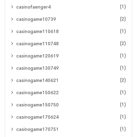
(1)
casinofaenger4
(2)
casinogame10739
(1)
casinogame110618
(2)
casinogame110748
(1)
casinogame120619
(1)
casinogame130749
(2)
casinogame140621
(1)
casinogame150622
(1)
casinogame150750
(1)
casinogame170624
(1)
casinogame170751