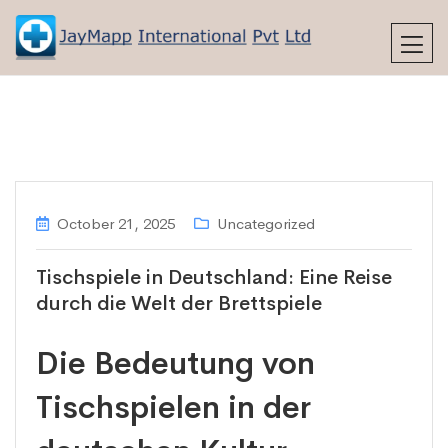
October 21, 2025
Uncategorized
Tischspiele in Deutschland: Eine Reise
durch die Welt der Brettspiele
Die Bedeutung von
Tischspielen in der