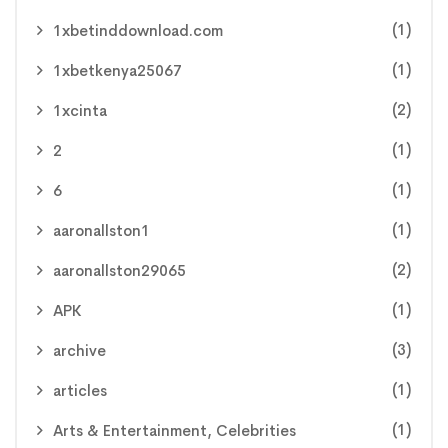
(1)
1xbetinddownload.com
(1)
1xbetkenya25067
(2)
1xcinta
(1)
2
(1)
6
(1)
aaronallston1
(2)
aaronallston29065
(1)
APK
(3)
archive
(1)
articles
(1)
Arts & Entertainment, Celebrities