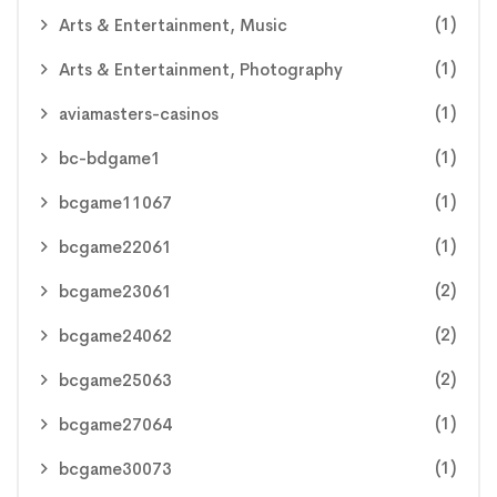
(1)
Arts & Entertainment, Music
(1)
Arts & Entertainment, Photography
(1)
aviamasters-casinos
(1)
bc-bdgame1
(1)
bcgame11067
(1)
bcgame22061
(2)
bcgame23061
(2)
bcgame24062
(2)
bcgame25063
(1)
bcgame27064
(1)
bcgame30073