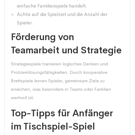
einfache Familienspiele handelt.
Achte auf die Spielzeit und die Anzahl der
Spieler.
Förderung von
Teamarbeit und Strategie
Strategiespiele trainieren logisches Denken und
Problemlösungsfähigkeiten. Durch kooperative
Brettspiele lernen Spieler, gemeinsam Ziele zu
erreichen, was besonders in Teams oder Familien
wertvoll ist.
Top-Tipps für Anfänger
im Tischspiel-Spiel