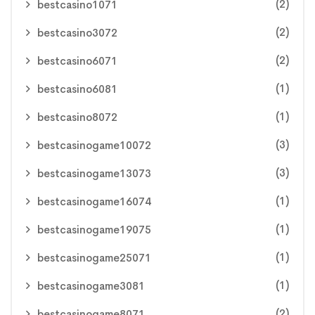
(2)
bestcasino1071
(2)
bestcasino3072
(2)
bestcasino6071
(1)
bestcasino6081
(1)
bestcasino8072
(3)
bestcasinogame10072
(3)
bestcasinogame13073
(1)
bestcasinogame16074
(1)
bestcasinogame19075
(1)
bestcasinogame25071
(1)
bestcasinogame3081
(2)
bestcasinogame8071