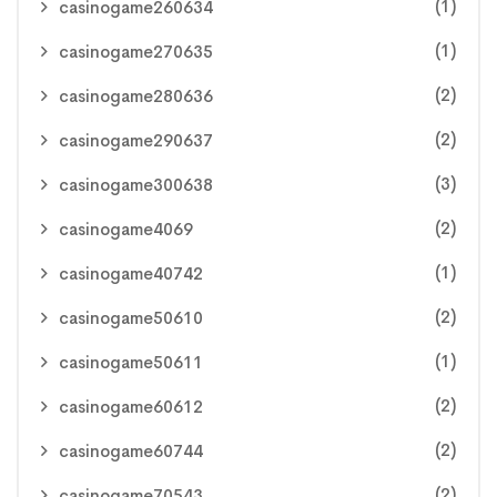
(1)
casinogame260634
(1)
casinogame270635
(2)
casinogame280636
(2)
casinogame290637
(3)
casinogame300638
(2)
casinogame4069
(1)
casinogame40742
(2)
casinogame50610
(1)
casinogame50611
(2)
casinogame60612
(2)
casinogame60744
(2)
casinogame70543