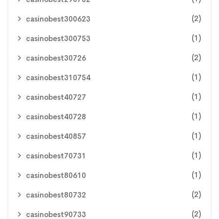
(2)
casinobest300623
(1)
casinobest300753
(2)
casinobest30726
(1)
casinobest310754
(1)
casinobest40727
(1)
casinobest40728
(1)
casinobest40857
(1)
casinobest70731
(1)
casinobest80610
(2)
casinobest80732
(2)
casinobest90733