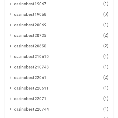
(1)
casinobest19067
(3)
casinobest19068
(1)
casinobest20069
(2)
casinobest20725
(2)
casinobest20855
(1)
casinobest210610
(1)
casinobest210743
(2)
casinobest22061
(1)
casinobest220611
(1)
casinobest22071
(1)
casinobest220744