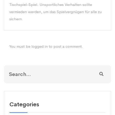
Tischspiel-Spiel. Unsportliches Verhalten sollte
vermieden werden, um das Spielvergnügen für alle zu
sichern.
You must be
logged in
to post a comment.
Categories