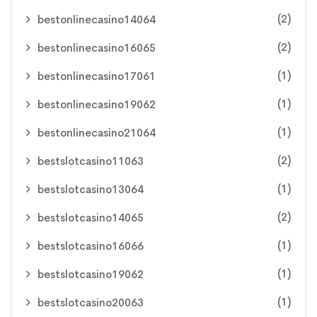
(2)
bestonlinecasino14064
(2)
bestonlinecasino16065
(1)
bestonlinecasino17061
(1)
bestonlinecasino19062
(1)
bestonlinecasino21064
(2)
bestslotcasino11063
(1)
bestslotcasino13064
(2)
bestslotcasino14065
(1)
bestslotcasino16066
(1)
bestslotcasino19062
(1)
bestslotcasino20063