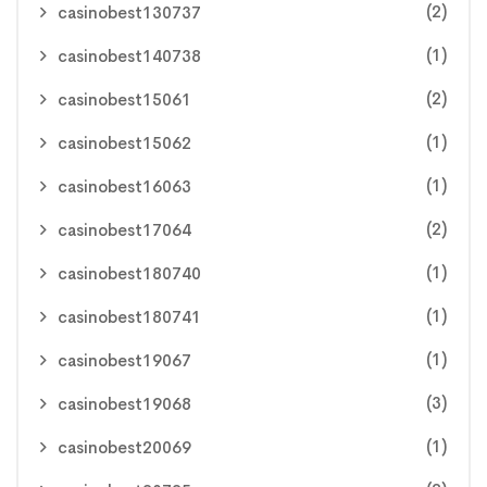
(2)
casinobest130737
(1)
casinobest140738
(2)
casinobest15061
(1)
casinobest15062
(1)
casinobest16063
(2)
casinobest17064
(1)
casinobest180740
(1)
casinobest180741
(1)
casinobest19067
(3)
casinobest19068
(1)
casinobest20069