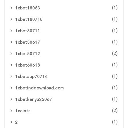
(1)
1xbet18063
(1)
1xbet180718
(1)
1xbet30711
(1)
1xbet50617
(2)
1xbet50712
(1)
1xbet60618
(1)
1xbetapp70714
(1)
1xbetinddownload.com
(1)
1xbetkenya25067
(2)
1xcinta
(1)
2