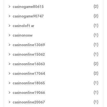
(2)
casinogame80615
(2)
casinogame90747
(1)
casinoloft ar
(1)
casinonosw
(1)
casinoonline13069
(1)
casinoonline15062
(2)
casinoonline16063
(2)
casinoonline17064
(1)
casinoonline18065
(1)
casinoonline19066
(1)
casinoonline20067