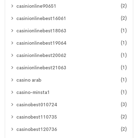
(2)
casinionline90651
(2)
casinionlinebest16061
(1)
casinionlinebest18063
(1)
casinionlinebest19064
(1)
casinionlinebest20062
(1)
casinionlinebest21063
(1)
casino arab
(1)
casino-minsta1
(3)
casinobest010724
(2)
casinobest110735
(2)
casinobest120736