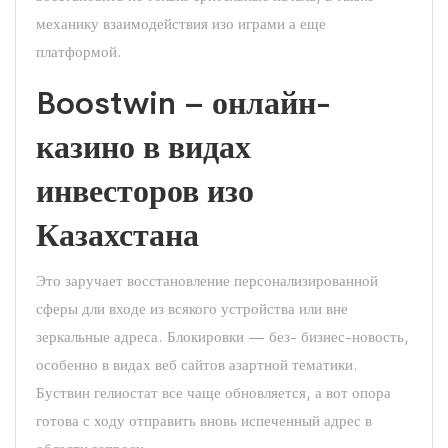
механику взаимодействия изо играми а еще
платформой.
Boostwin – онлайн-
казино в видах
инвесторов изо
Казахстана
Это заручает восстановление персонализированной
сферы дли входе из всякого устройства или вне
зеркальные адреса. Блокировки — без- бизнес-новость,
особенно в видах веб сайтов азартной тематики.
Буствин гелиостат все чаще обновляется, а вот опора
готова с ходу отправить вновь испеченный адрес в