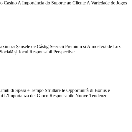
ero Casino A Importância do Suporte ao Cliente A Variedade de Jogos
a Maximiza Șansele de Câștig Servicii Premium și Atmosferă de Lux
 Socială și Jocul Responsabil Perspective
Limiti di Spesa e Tempo Sfruttare le Opportunità di Bonus e
ochi L'Importanza del Gioco Responsabile Nuove Tendenze