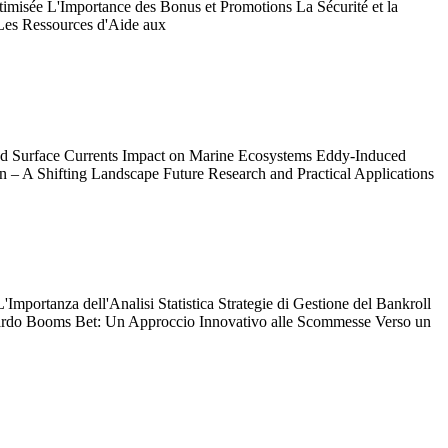
timisée L'Importance des Bonus et Promotions La Sécurité et la
 Les Ressources d'Aide aux
 and Surface Currents Impact on Marine Ecosystems Eddy-Induced
– A Shifting Landscape Future Research and Practical Applications
portanza dell'Analisi Statistica Strategie di Gestione del Bankroll
'Azzardo Booms Bet: Un Approccio Innovativo alle Scommesse Verso un