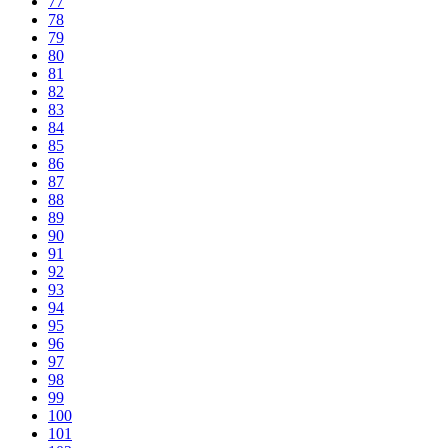
77
78
79
80
81
82
83
84
85
86
87
88
89
90
91
92
93
94
95
96
97
98
99
100
101