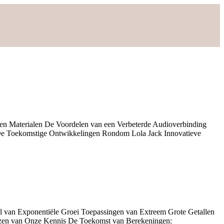
g en Materialen De Voordelen van een Verbeterde Audioverbinding
n De Toekomstige Ontwikkelingen Rondom Lola Jack Innovatieve
l van Exponentiële Groei Toepassingen van Extreem Grote Getallen
enzen van Onze Kennis De Toekomst van Berekeningen: