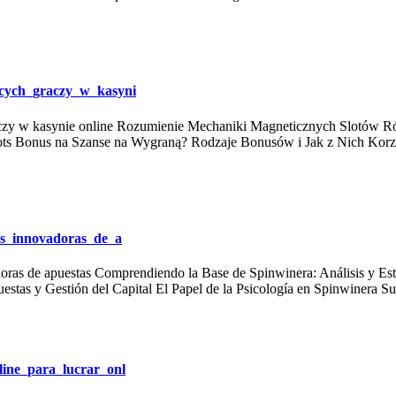
ących_graczy_w_kasyni
graczy w kasynie online Rozumienie Mechaniki Magneticznych Slotów 
ots Bonus na Szanse na Wygraną? Rodzaje Bonusów i Jak z Nich Korz
as_innovadoras_de_a
adoras de apuestas Comprendiendo la Base de Spinwinera: Análisis y Est
stas y Gestión del Capital El Papel de la Psicología en Spinwinera S
line_para_lucrar_onl