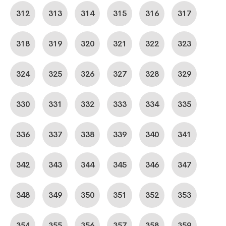
312
313
314
315
316
317
318
319
320
321
322
323
324
325
326
327
328
329
330
331
332
333
334
335
336
337
338
339
340
341
342
343
344
345
346
347
348
349
350
351
352
353
354
355
356
357
358
359