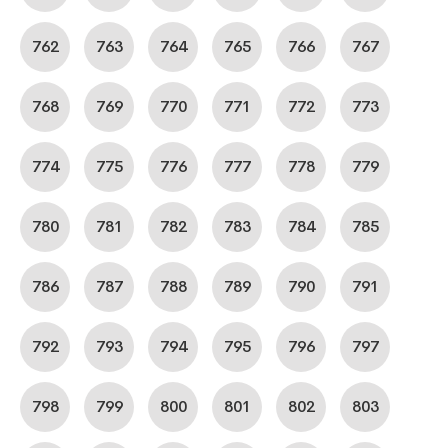
762
763
764
765
766
767
768
769
770
771
772
773
774
775
776
777
778
779
780
781
782
783
784
785
786
787
788
789
790
791
792
793
794
795
796
797
798
799
800
801
802
803