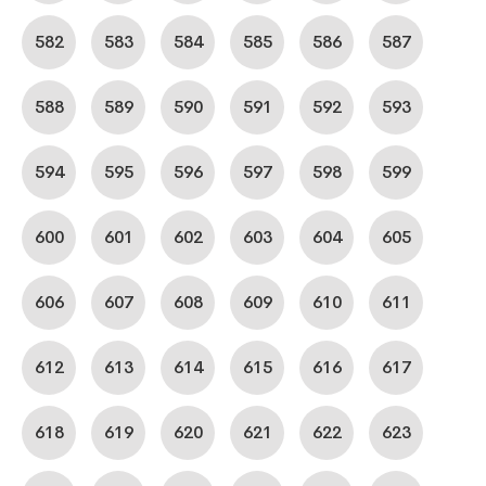
582
583
584
585
586
587
588
589
590
591
592
593
594
595
596
597
598
599
600
601
602
603
604
605
606
607
608
609
610
611
612
613
614
615
616
617
618
619
620
621
622
623