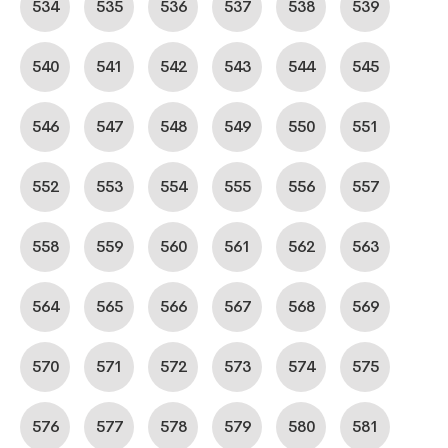
534
535
536
537
538
539
540
541
542
543
544
545
546
547
548
549
550
551
552
553
554
555
556
557
558
559
560
561
562
563
564
565
566
567
568
569
570
571
572
573
574
575
576
577
578
579
580
581