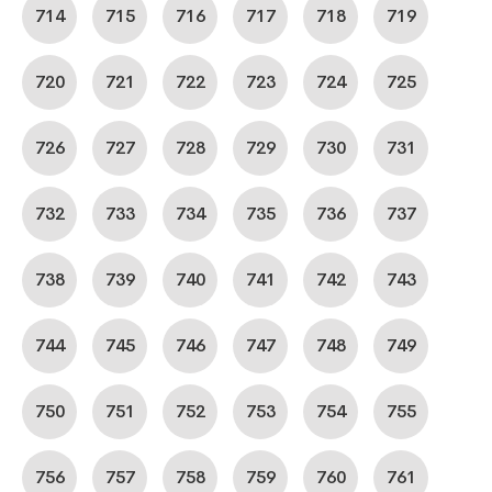
714
715
716
717
718
719
720
721
722
723
724
725
726
727
728
729
730
731
732
733
734
735
736
737
738
739
740
741
742
743
744
745
746
747
748
749
750
751
752
753
754
755
756
757
758
759
760
761