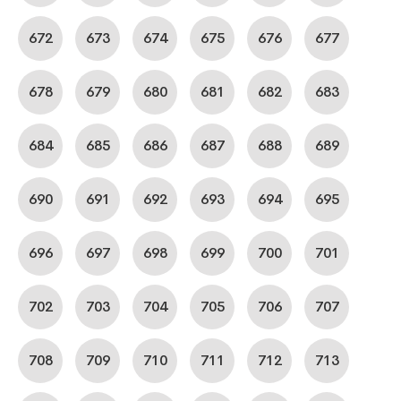
672
673
674
675
676
677
678
679
680
681
682
683
684
685
686
687
688
689
690
691
692
693
694
695
696
697
698
699
700
701
702
703
704
705
706
707
708
709
710
711
712
713