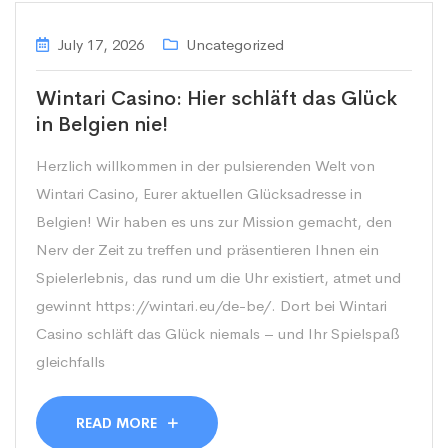
July 17, 2026
Uncategorized
Wintari Casino: Hier schläft das Glück
in Belgien nie!
Herzlich willkommen in der pulsierenden Welt von
Wintari Casino, Eurer aktuellen Glücksadresse in
Belgien! Wir haben es uns zur Mission gemacht, den
Nerv der Zeit zu treffen und präsentieren Ihnen ein
Spielerlebnis, das rund um die Uhr existiert, atmet und
gewinnt https://wintari.eu/de-be/. Dort bei Wintari
Casino schläft das Glück niemals – und Ihr Spielspaß
gleichfalls
READ MORE