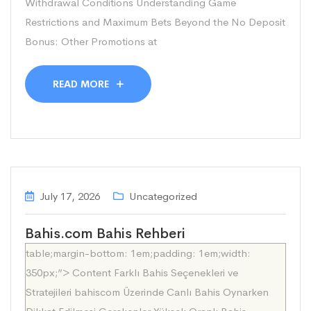
Withdrawal Conditions Understanding Game
Restrictions and Maximum Bets Beyond the No Deposit
Bonus: Other Promotions at
READ MORE
July 17, 2026
Uncategorized
Bahis.com Bahis Rehberi
table;margin-bottom: 1em;padding: 1em;width:
350px;”> Content Farklı Bahis Seçenekleri ve
Stratejileri bahiscom Üzerinde Canlı Bahis Oynarken