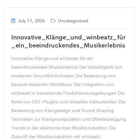
July 17, 2026
Uncategorized
Innovative_Klänge_und_winbeatz_für
_ein_beeindruckendes_Musikerlebnis
Innovative Klänge und winbeatz für ein
beeindruckendes Musikerlebnis Die Vielseitigkeit von
modernen Soundbibliotheken Die Bedeutung von
Sample-basierten Workflows Die Integration von
winbeatz in bestehende Produktionsumgebungen Die
Rolle von VST-Plugins und virtuellen Instrumenten Die
Bedeutung von Klangdesign und Sound Shaping
Techniken zur Klangmanipulation und Effekterzeugung
Trends in der elektronischen Musikproduktion Die
Zukunft der Musikproduktion mit winbeatz