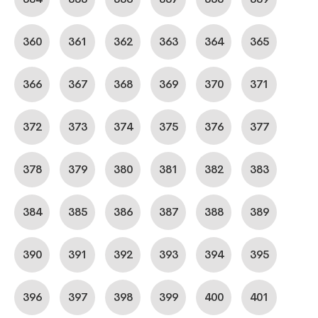
360
361
362
363
364
365
366
367
368
369
370
371
372
373
374
375
376
377
378
379
380
381
382
383
384
385
386
387
388
389
390
391
392
393
394
395
396
397
398
399
400
401