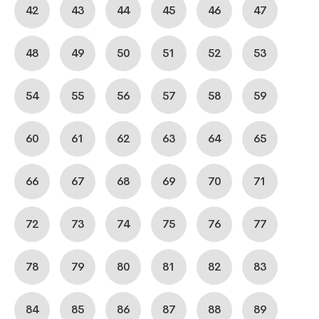
42
43
44
45
46
47
48
49
50
51
52
53
54
55
56
57
58
59
60
61
62
63
64
65
66
67
68
69
70
71
72
73
74
75
76
77
78
79
80
81
82
83
84
85
86
87
88
89