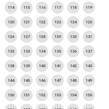
114
115
116
117
118
119
120
121
122
123
124
125
126
127
128
129
130
131
132
133
134
135
136
137
138
139
140
141
142
143
144
145
146
147
148
149
150
151
152
153
154
155