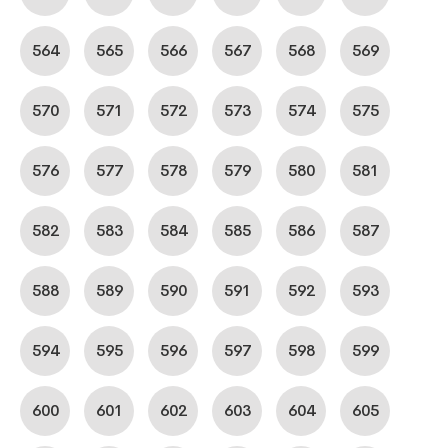
564
565
566
567
568
569
570
571
572
573
574
575
576
577
578
579
580
581
582
583
584
585
586
587
588
589
590
591
592
593
594
595
596
597
598
599
600
601
602
603
604
605