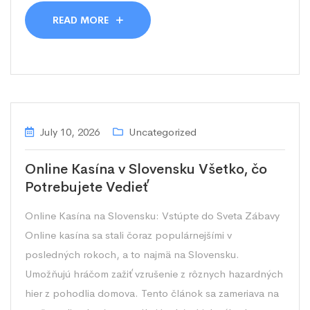
READ MORE
July 10, 2026
Uncategorized
Online Kasína v Slovensku Všetko, čo
Potrebujete Vedieť
Online Kasína na Slovensku: Vstúpte do Sveta Zábavy
Online kasína sa stali čoraz populárnejšími v
posledných rokoch, a to najmä na Slovensku.
Umožňujú hráčom zažiť vzrušenie z rôznych hazardných
hier z pohodlia domova. Tento článok sa zameriava na