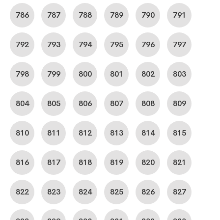
786
787
788
789
790
791
792
793
794
795
796
797
798
799
800
801
802
803
804
805
806
807
808
809
810
811
812
813
814
815
816
817
818
819
820
821
822
823
824
825
826
827