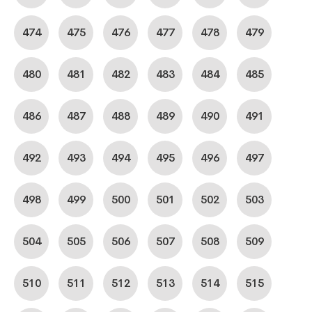
474
475
476
477
478
479
480
481
482
483
484
485
486
487
488
489
490
491
492
493
494
495
496
497
498
499
500
501
502
503
504
505
506
507
508
509
510
511
512
513
514
515