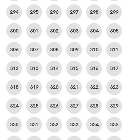
294
295
296
297
298
299
300
301
302
303
304
305
306
307
308
309
310
311
312
313
314
315
316
317
318
319
320
321
322
323
324
325
326
327
328
329
330
331
332
333
334
335