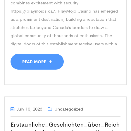
combines excitement with security
https://playmojos.ca/. PlayMojo Casino has emerged
as a prominent destination, building a reputation that
stretches far beyond Canada’s borders to draw a
global community of thousands of enthusiasts. The
digital doors of this establishment receive users with a
READ MORE
July 10, 2026
Uncategorized
Erstaunliche_Geschichten_über_Reich