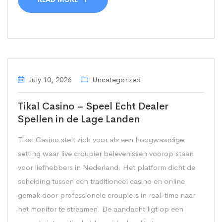
July 10, 2026
Uncategorized
Tikal Casino – Speel Echt Dealer
Spellen in de Lage Landen
Tikal Casino stelt zich voor als een hoogwaardige
setting waar live croupier belevenissen voorop staan
voor liefhebbers in Nederland. Het platform dicht de
scheiding tussen een traditioneel casino en online
gemak door professionele croupiers in real-time naar
het monitor te streamen. De aandacht ligt op een