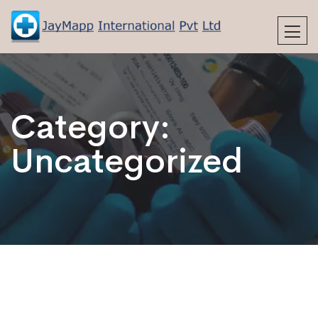
Category:
Uncategorized