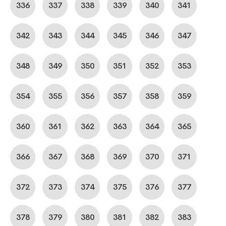
336
337
338
339
340
341
342
343
344
345
346
347
348
349
350
351
352
353
354
355
356
357
358
359
360
361
362
363
364
365
366
367
368
369
370
371
372
373
374
375
376
377
378
379
380
381
382
383